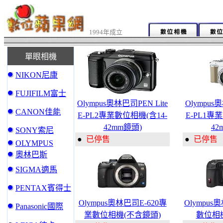
1994年成立
單眼相機
NIKON尼康
FUJIFILM富士
Olympus奧林巴司PEN Lite
Olympus
CANON佳能
E-PL2專業數位相機(含14-
E-PL1專
42mm鏡頭)
42
SONY索尼
●
已停售
●
已停售
OLYMPUS
奧林巴斯
SIGMA適馬
PENTAX賓得士
Olympus奧林巴司E-620專
Olympus
Panasonic國際
業數位相機(不含鏡頭)
數位相