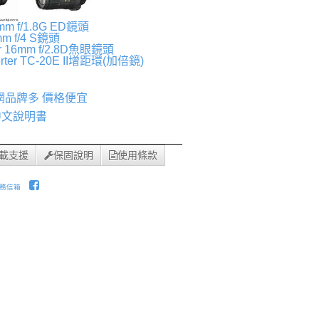
m f/1.8G ED鏡頭
m f/4 S鏡頭
or 16mm f/2.8D魚眼鏡頭
erter TC-20E II增距環(加倍鏡)
網品牌多 價格便宜
 中文說明書
載支援
保固說明
使用條款
務信箱