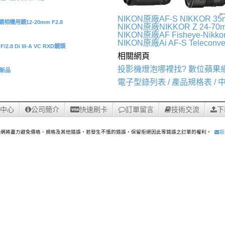
NIKON原廠AF-S NIKKOR 35m
機用鏡12-20mm F2.8
NIKON原廠NIKKOR Z 24-70m
NIKON原廠AF Fisheye-Nikk
NIKON原廠Ai AF-S Teleconv
.8 Di III-A VC RXD鏡頭
相關網頁
投影機燈泡哪裡找? 數位蘋果
/O新品
電子型錄列表 / 產品規格表 /
中心
公司簡介
快速刷卡
訂單留言
技術交流
下
果網將盡力避免價格、規格及其他錯誤，若發生不慎的錯誤，保留拒絕因此等錯誤之訂單的權利。
服