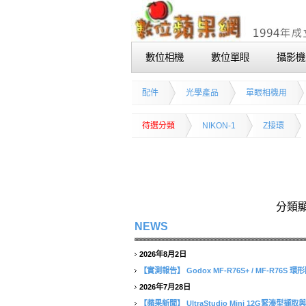
數位相機
數位單眼
攝影機
配件
光學產品
單眼相機用
待選分類
NIKON-1
Z接環
分類
NEWS
2026年8月2日
【實測報告】
Godox MF-R76S+ / MF-R76
2026年7月28日
【蘋果新聞】
UltraStudio Mini 12G緊湊