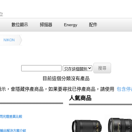
數位顯示
掃描器
Energy
配件
NIKON
目前這個分類沒有產品
顯示，會隱藏停產商品，如果要尋找已停產商品，請使用
包含停
人氣商品
S 環形閃光燈差異比較
型擷取與輸出解決方案介紹