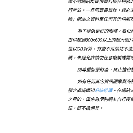
證不對網站所提供資料做任何修
行無效。一旦同意書無效，您必
映」網站之資料至任何其他伺服
為了提供更好的服務，數位蘋果
提供超過800x600以上的超大圖
是以GB計算，有些不肖網站不
碼，未經允許請勿任意複製或擷
請尊重智慧財產，禁止擅自複
如有任何其它資訊圖案與商標來
權之處請通知
系統維護
。在網站
之目的，僅係為便利網友自行搜
訊，既不擔保其。