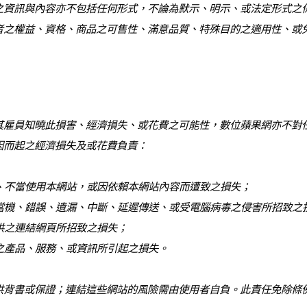
之資訊與內容亦不包括任何形式，不論為默示、明示、或法定形式之
者之權益、資格、商品之可售性、滿意品質、特殊目的之適用性、或
其雇員知曉此損害、經濟損失、或花費之可能性，數位蘋果網亦不對
因而起之經濟損失及或花費負責：
結、不當使用本網站，或因依賴本網站內容而遭致之損失；
之當機、錯誤、遺漏、中斷、延遲傳送、或受電腦病毒之侵害所招致之
提供之連結網頁所招致之損失；
供之產品、服務、或資訊所引起之損失。
供背書或保證；連結這些網站的風險需由使用者自負。此責任免除條