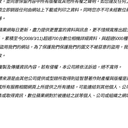
改，並同意保留內容中所有版權或其他所有權之聲明。如您違反任何
須立即銷毀任何由網站上下載或列印之資料。同時您亦不可未經數位
器。
網每日更新，盡力提供更豐富的資料與訊息，更不惜頻寬推出超
片，累積至今(2008/3/11)超過700台數位相機詳細資料，與超過50
法盜用我們的網站，為了保護我們保護我們的圖文不被惡意的盜用，
取。
製及傳播資訊內容，若有侵權，本公司將依法訴追，絕不寬待。
源是由其他公司提供或型錄所取得則這智慧著作財產權與版權是
或所有服務相關網頁上所提供之所有連結，可能連結到其他個人、公
集或取得資訊，數位蘋果網對於被連結之該等個人、公司或組織之網