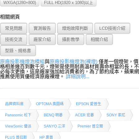
WXGA(1280×800)
FULL HD(1920 x 1080)以上
相關網頁
常見問題
實測報告
燈炮故障判斷
LCD技術介紹
技術交流
廠家介紹
攝影教學
相關介紹
型錄、規格書
原廠投影機燈泡模組
與
原廠投影機燈泡(裸燈)
僅差一個燈架，價
格相差幾百到數千元，燈架是使用耐高溫材質壽命相當的長，不
必每次更換，這是廠家強加給消費者的，為了節約成本，蘋果網
推薦使用質優經濟原廠裸燈。
詳細說明...
品牌資料庫
OPTOMA 奧圖碼
EPSON 愛普生
Panasonic 松下
BENQ 明碁
ACER 宏碁
SONY 索尼
ViewSonic 優派
SANYO 三洋
Premier 普立爾
PLUS 普拉斯
HP 惠普