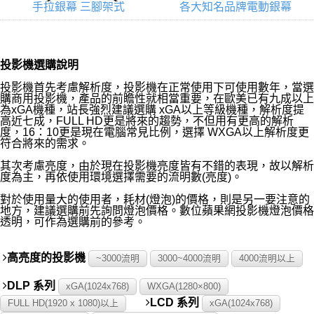
手拉銀幕 三腳架式
各大知名品牌電動銀幕
投影機選購說明
投影機首先考慮解析度，投影機在正常使用下可使用數年，當選
購商用投影機，產品的前瞻性就相當重要，在歐美已有九成以上
為xGA機種，站長強烈建議選購 xGA以上等級機種，解析度提
高近七成，FULL HD更是將來的趨勢，不但用有更高的解析
度，16：10更是現在電腦常見比例，選擇 WXGA以上解析度更
符合將來的需求。
其次考慮亮度，由於現在投影機亮度皆有不錯的表現，故以解析
度為主，再依使用環境選擇需要的流明數(亮度)。
對於使用量大的使用者，耗材(燈泡)的價格，則是另一要注意的
地方，建議選購前先詢問燈泡價格。數位蘋果網投影機燈泡價格
透明，可作為選購前的參考。
高亮度的投影機
~3000流明
3000~4000流明
4000流明以上
DLP 系列
xGA(1024x768)
WXGA(1280×800)
LCD 系列
FULL HD(1920 x 1080)以上
xGA(1024x768)