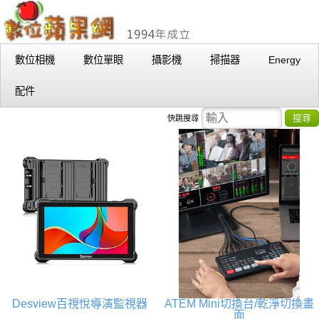
數位相機
數位單眼
攝影機
掃描器
Energy
配件
搜尋
快跳搜尋
Desview百視悅導演監視器
ATEM Mini切換台/乾淨切換畫
面