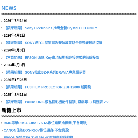
NEWS
2026年7月14日
【蘋果新聞】
Sony Electronics 推出全新Crystal LED UNIFY
2026年4月2日
【蘋果新聞】
SONY與TCL就家庭娛樂領域策略合作簽署最終協議
2026年3月3日
【常見問題】
EPSON USB Key實現點對點連接方式的無線投影
2026年2月3日
【蘋果新聞】
SONY推出BZ-P系列BRAVIA專業顯示器
2026年1月25日
【蘋果新聞】
FUJIFILM PROJECTOR ZUH12000 新開発
2025年8月11日
【蘋果新聞】
PANASONIC液晶投影機配件型號( 濾網等.. ) 對照表 2/2
新機上市
BMD專業URSA Cine 17K 65數位電影攝影機(不含鏡頭)
CANON佳能EOS-R50V數位機身(不含鏡頭)
EPSON愛普生EH-TW6250 4K智慧劇院遊戲機