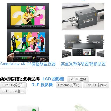
SmartView 4K G3廣播級監視器
高畫質轉存裝置/轉換裝置
蘋果網銷售投影機品牌
LCD 投影機
SONY 索尼
DLP 投影機
EPSON愛普生
Optoma奧圖碼
CASIO 卡西毆
FUJIFILM富士