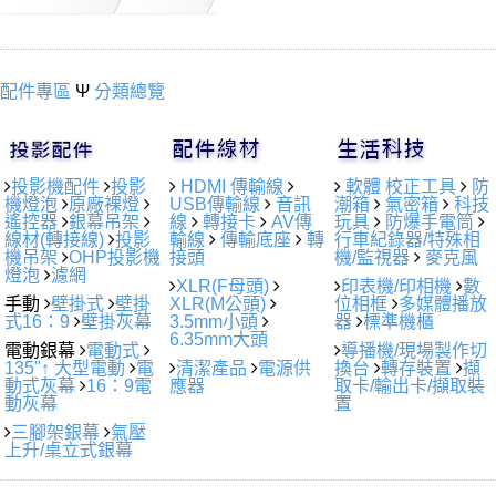
配件專區
Ψ
分類總覽
投影機配件
投影
HDMI 傳輸線
軟體 校正工具
防
機燈泡
原廠裸燈
USB傳輸線
音訊
潮箱
氣密箱
科技
遙控器
銀幕吊架
線
轉接卡
AV傳
玩具
防爆手電筒
線材(轉接線)
投影
輸線
傳輸底座
轉
行車紀錄器/特殊相
機吊架
OHP投影機
接頭
機/監視器
麥克風
燈泡
濾網
XLR(F母頭)
印表機/印相機
數
手動
壁掛式
壁掛
XLR(M公頭)
位相框
多媒體播放
式16：9
壁掛灰幕
3.5mm小頭
器
標準機櫃
6.35mm大頭
電動銀幕
電動式
導播機/現場製作切
135"↑ 大型電動
電
清潔產品
電源供
換台
轉存裝置
擷
動式灰幕
16：9電
應器
取卡/輸出卡/擷取裝
動灰幕
置
三腳架銀幕
氣壓
上升/桌立式銀幕