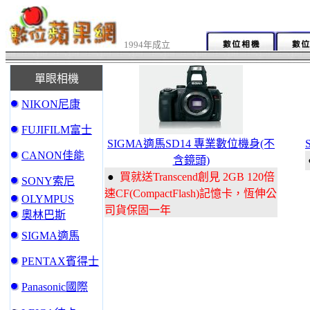
1994年成立
單眼相機
NIKON尼康
FUJIFILM富士
SIGMA適馬SD14 專業數位機身(不
CANON佳能
含鏡頭)
●
買就送Transcend創見 2GB 120倍
SONY索尼
速CF(CompactFlash)記憶卡，恆伸公
OLYMPUS
司貨保固一年
奧林巴斯
SIGMA適馬
PENTAX賓得士
Panasonic國際