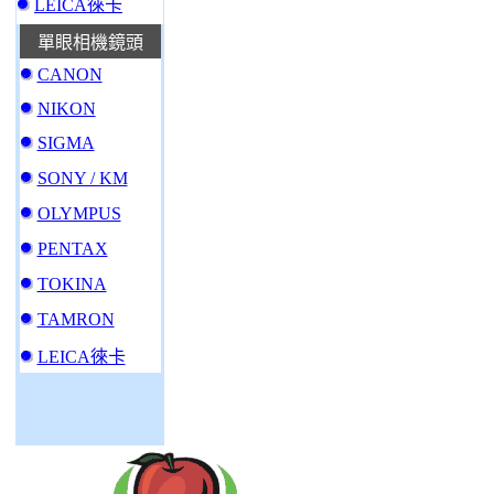
LEICA徠卡
單眼相機鏡頭
CANON
NIKON
SIGMA
SONY / KM
OLYMPUS
PENTAX
TOKINA
TAMRON
LEICA徠卡