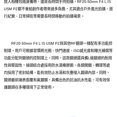
放入相機包隨身攜帶，還是長時間手持拍攝，RF20-50mm F4 L IS
USM PZ都不會給創作者帶來過多負擔，尤其適合戶外風光拍攝、旅
行紀實、日常掃街等需要長時間移動的拍攝場景。
RF20-50mm F4 L IS USM PZ與其他RF鏡頭一樣配有多功能控
制環。用戶可根據習慣將光圈、快門速度、ISO感光度和曝光補償等
功能分配到鏡頭的控制環上。同時，這款鏡頭還具備L級鏡頭的耐用
性與堅固性，接頭結合處採用防水滴橡膠圈，各類開關、轉環等處
均採用了密封結構，能有效防止水滴和灰塵侵入鏡頭內部。同時，
鏡頭最前端表面覆有氟鍍膜，具備出色的抗油抗水性能，可有效保
護鏡頭在多種環境下正常使用。