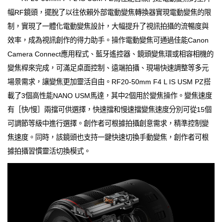
幅RF鏡頭，擺脫了以往依賴外部電動變焦轉換器實現電動變焦的限
制，實現了一體化電動變焦設計，大幅提升了視訊拍攝的流暢度與
效率，成為視訊創作的得力助手。操作電動變焦可通過佳能Canon
Camera Connect應用程式、藍牙遙控器、鏡頭變焦環或相容相機的
變焦桿來完成，可滿足桌面控制、遠端拍攝、現場快速調整等多元
場景需求，讓變焦更加靈活自由。RF20-50mm F4 L IS USM PZ搭
載了3個高性能NANO USM馬達，其中2個用於變焦操作。變焦速度
有［快/慢］兩擋可供選擇，快速擋和慢速擋變焦速度分別可從15個
可調節等級中進行選擇。創作者可根據拍攝創意需求，精準控制變
焦速度。同時，該鏡頭也支持一鍵快速切換手動變焦，創作者可根
據拍攝習慣靈活切換模式。