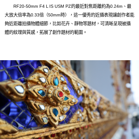
RF20-50mm F4 L IS USM PZ的最近對焦距離約為0.24m、最
大放大倍率為0.33倍（50mm時），這一優秀的近攝表現讓創作者能
夠近距離拍攝物體細節，比如花卉、靜物等題材，可清晰呈現被攝
體的紋理與質感，拓展了創作題材的範圍。