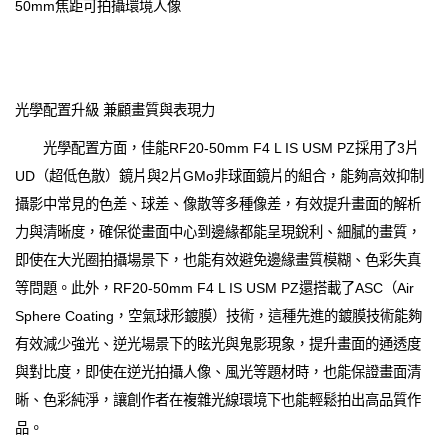
50mm焦距可拍攝環境人像
光學配置升級 兼顧畫質與表現力
光學配置方面，佳能RF20-50mm F4 L IS USM PZ採用了3片
UD（超低色散）鏡片與2片GMo非球面鏡片的組合，能夠高效抑制
攝影中常見的色差、球差、像散等多種像差，有效提升畫面的解析
力與清晰度，確保從畫面中心到邊緣都能呈現銳利、細膩的畫質，
即使在大光圈拍攝場景下，也能有效避免邊緣畫質模糊、色彩失真
等問題。此外，RF20-50mm F4 L IS USM PZ還搭載了ASC（Air
Sphere Coating，空氣球形鍍膜）技術，這種先進的鍍膜技術能夠
有效減少強光、逆光場景下的眩光與鬼影現象，提升畫面的通透度
與對比度，即使在逆光拍攝人像、風光等題材時，也能保證畫面清
晰、色彩純淨，讓創作者在複雜光線環境下也能輕鬆拍出高品質作
品。