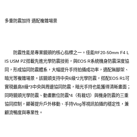
多重防震加持 適配複雜場景
防震性能是專業鏡頭的核心指標之一。佳能RF20-50mm F4 L
IS USM PZ搭載先進光學防震技術，與EOS R系統機身防震深度協
同，形成協同防震體系，大幅提升手持拍攝成功率，適配無腳架、
暗光等複雜場景。該鏡頭支持中央6級*2光學防震，搭配EOS R1可
實現最高8級*3中央與周邊協同防震，暗光手持也能獲得清晰畫面；
同時鏡頭光學防震、動畫數位防震*4（有裁切）與機身防震的三重
協同控制，顯著提升戶外移動、手持Vlog等視訊拍攝的穩定性，兼
顧流暢度與專業性。