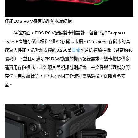
佳能EOS R6 V擁有防塵防水滴結構
存儲方面，EOS R6 V配備雙卡槽設計，包含1個CFexpress
Type-B高速存儲卡槽和1個SD存儲卡卡槽。CFexpress存儲卡的高
速寫入性能，能輕鬆支撐約3,250萬
畫素
照片的連續拍攝（最高約40
張/秒），並且可滿足7K RAW動畫的機內記錄需求。雙卡槽提供多
種實用存儲模式，比如照片與視訊分別記錄、主文件與代理檔分開
存儲、自動續錄等，可根據不同工作流程靈活選擇，保障資料安
全。