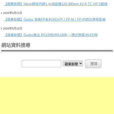
【蘋果新聞】
Nikon開發內建1.4x增距鏡120-300mm f/2.8 TC VR S鏡頭
2026年5月11日
【蘋果新聞】
Godox 發佈FP系列(AD-FP / FP-M / FP-R)閃光燈投影器
2026年5月10日
【蘋果新聞】
Godox推出 RS100Bi/RS100R 一體式鋰電池LED燈
網站資料搜尋