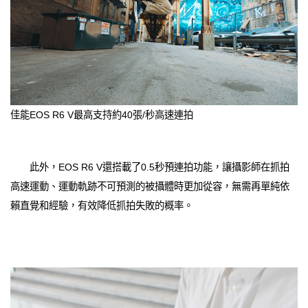
佳能EOS R6 V最高支持約40張/秒高速連拍
此外，EOS R6 V還搭載了0.5秒預連拍功能，讓攝影師在抓拍
高速運動、運動軌跡不可預測的被攝體時更加從容，無需再單純依
賴直覺和經驗，有效降低抓拍失敗的概率。