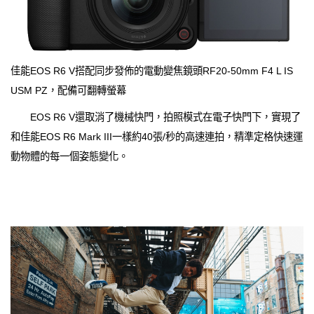
佳能EOS R6 V搭配同步發佈的電動變焦鏡頭RF20-50mm F4 L IS
USM PZ，配備可翻轉螢幕
EOS R6 V還取消了機械快門，拍照模式在電子快門下，實現了
和佳能EOS R6 Mark III一樣約40張/秒的高速連拍，精準定格快速運
動物體的每一個姿態變化。