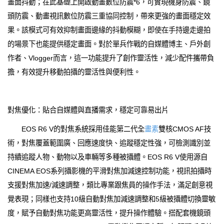
畫面抖動；在此基礎上開啟動畫數位防震*6，可實現機身防震、鏡
頭防震、動畫視訊數位防震三重協同控制，帶來更強的畫面穩定效
果。該模式可有效抑制畫面邊緣的抖動模糊，即使在手持邊走邊拍
的場景下也能提供穩定畫面。對於單兵作戰的自媒體博主、戶外創
作者、Vlogger而言，這一功能提升了創作靈活性，減少配件攜帶負
擔，有效提升移動拍攝的靈活性與便利性。
對焦優化：貼合自媒體與直播需求，穩定可靠易出片
EOS R6 V的對焦系統採用佳能第二代全
畫素
雙核CMOS AF技
術，對焦覆蓋範圍廣、回應速度快、追蹤穩定性強，可檢測識別並
持續追蹤人物、動物以及車輛等多種被攝體。EOS R6 V使用源自
CINEMA EOS系列攝影機的平滑對焦加減速控制功能，視訊拍攝時
支援對焦加速/減速調整，類比專業跟焦員的操作手法，滿足創意視
覺表現；同樣也支持10級自動對焦加減速調整和5級被攝體切換靈敏
度，賦予自動對焦功能更高靈活性，提升操作體驗。搭配套機鏡頭