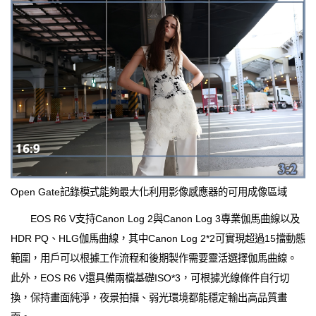
Open Gate記錄模式能夠最大化利用影像感應器的可用成像區域
EOS R6 V支持Canon Log 2與Canon Log 3專業伽馬曲線以及
HDR PQ、HLG伽馬曲線，其中Canon Log 2*2可實現超過15擋動態
範圍，用戶可以根據工作流程和後期製作需要靈活選擇伽馬曲線。
此外，EOS R6 V還具備兩檔基礎ISO*3，可根據光線條件自行切
換，保持畫面純淨，夜景拍攝、弱光環境都能穩定輸出高品質畫