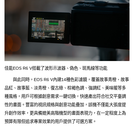
佳能EOS R6 V搭載了波形示波器、偽色、斑馬線等功能
與此同時，EOS R6 V內建14種色彩濾鏡，覆蓋故事青橙、故事
品紅、故事藍、淡青橙、復古綠、棕褐色調、強調紅、美味暖等多
種風格，用戶可根據創意需求一鍵切換，快速產出符合社交平臺調
性的畫面。豐富的視訊規格與創意功能疊加，該機不僅能大張度提
升創作效率，更具備媲美高階機型的畫面表現力，在一定程度上為
預算有限但追求專業效果的用戶提供了可選方案。