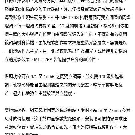
在微距攝影中，光線的方向性與質感往往是決定成像品質的關鍵。
然而特寫拍攝的極短工作距離，經常使機身或鏡頭造成光線遮擋，
導致影像出現生硬陰影。神牛 MF-T76S 搭載兩個可獨立調整的閃燈
燈頭，每一燈頭均支援 0 至 150 度的廣域角度調節，攝影師可依拍
攝主體的大小與相對位置自由調整光源入射方向，不僅能有效避開
鏡頭與機身遮擋，更能根據創作需求精細塑造光影層次。無論是以
一側燈頭作為主光、另一側以較低輸出作為補光，或營造非對稱的
立體光影效果，MF-T76S 皆能提供充分的靈活性。
燈頭功率可在 1/1 至 1/256 之間獨立調節，並支援 1/3 級步進微
調，使攝影師能自由控制雙燈之間的光比配置，精準掌握明暗反
差，極大化地強化主體紋理與立體感。
雙燈頭透過一組安裝環固定於鏡頭前端，隨附 49mm 至 77mm 多種
尺寸的轉接環，適用於市面多數微距鏡頭。安裝環可依拍攝需求任
意滑動位置，實現鏡頭貼合式布光，無需外接燈架或複雜配件，大