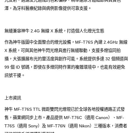
澤，為牙科醫療紀錄與病例影像提供可靠支援。
無縫兼容神牛 2.4G 無線 X 系統，打造個人化燈光生態
作為神牛版圖中全面整合的燈光設備，MF-T76S 內建 2.4GHz 無線
X 系統，可與其他神牛閃光燈具進行無縫聯動，支援多燈協同拍
攝，大張擴展布光的靈活度與創作可能。系統提供多達 32 個頻道與
99 個 ID 號碼，即使在多燈同時作業的複雜環境中，也能有效避免
訊號干擾。
上市資訊
神牛 MF-T76S TTL 微距雙閃光燈現已於全球各地授權通路正式發
售，蘋果網同步上市。產品提供 MF-T76C（適用 Canon）、MF-
T76S（適用 Sony）及 MF-T76N（適用 Nikon）三種版本，消費者