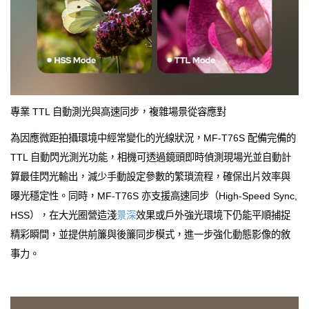
專業 TTL 自動測光與高速同步，複雜場景從容應對
為因應微距拍攝環境中經常變化的光線狀況，MF-T76S 配備完備的
TTL 自動閃光測光功能，相機可透過鏡頭即時偵測現場光並自動計
算最佳閃光輸出，減少手動設定參數的繁瑣流程，確保出片效率與
曝光穩定性。同時，MF-T76S 亦支援高速同步（High-Speed Sync,
HSS），在大光圈營造淺
景深
效果或戶外強光環境下仍能平順捕捉
精彩瞬間，並提供前簾與後簾同步模式，進一步強化動態影像的敘
事力。