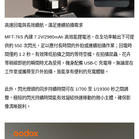
高速回電與長效續航，滿足連續拍攝需求
MFT-76S 內建 7.2V/2980mAh 高效能鋰電池，在全功率輸出下可提
供約 550 次閃光，足以應付長時間的外拍或連續拍攝作業；回電時
間僅約 1.2 秒，有效降低拍攝之間的等待空檔，在拍攝昆蟲、花卉
等稍縱即逝的瞬間時尤為受用。機身配備 USB-C 充電埠，無論是在
工作室或攜帶至戶外拍攝，皆能享有便利的充電體驗。
此外，閃光燈頭的同步持續時間可在 1/700 至 1/19300 秒之間調
整，極短的閃光持續時間能有效凝結快速移動的微小主體，確保影
像清晰銳利。