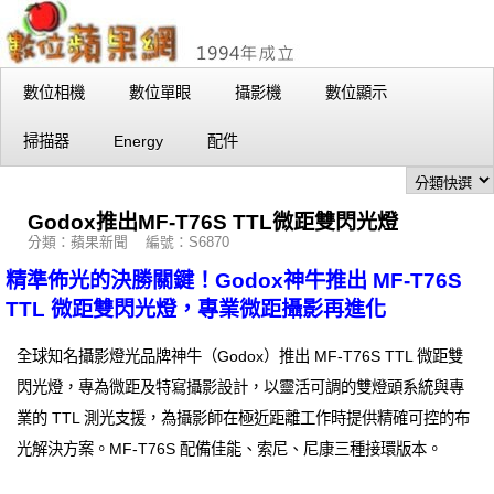
數位相機
數位單眼
攝影機
數位顯示
掃描器
Energy
配件
Godox推出MF-T76S TTL微距雙閃光燈
分類：蘋果新聞 編號：S6870
精準佈光的決勝關鍵！Godox神牛推出 MF-T76S
TTL 微距雙閃光燈，專業微距攝影再進化
全球知名攝影燈光品牌神牛（Godox）推出 MF-T76S TTL 微距雙
閃光燈，專為微距及特寫攝影設計，以靈活可調的雙燈頭系統與專
業的 TTL 測光支援，為攝影師在極近距離工作時提供精確可控的布
光解決方案。MF-T76S 配備佳能、索尼、尼康三種接環版本。