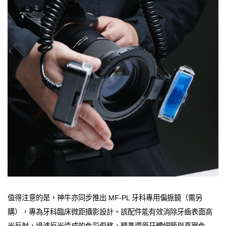
值得注意的是，神牛亦同步推出 MF-PL 牙科專用偏振鏡（需另
購），專為牙科臨床微距攝影設計。該配件能有效消除牙齒表面高
光反射，過濾反光造成的色彩偏移，精準還原牙體細節與真實色