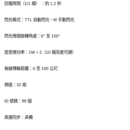
回電時間（1/1 檔） ：約 1.2 秒
閃光模式：TTL 自動閃光、M 手動閃光
閃光燈頭旋轉角度：0° 至 150°
造型燈功率：1W × 2（10 檔亮度可調）
無線傳輸距離：0 至 100 公尺
頻道：32 組
ID 號碼：99 個
高速同步：具備