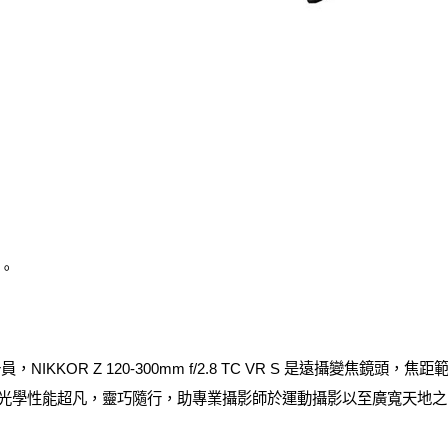
。
員，NIKKOR Z 120-300mm f/2.8 TC VR S 是遠攝變焦鏡頭，焦
此鏡頭光學性能超凡，靈巧隨行，助專業攝影師於運動攝影以至廣寬天地