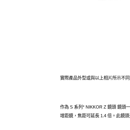
實際產品外型或與以上相片所示不同
作為 S 系列* NIKKOR Z 鏡頭 鏡頭一
增距鏡，焦距可延長 1.4 倍。