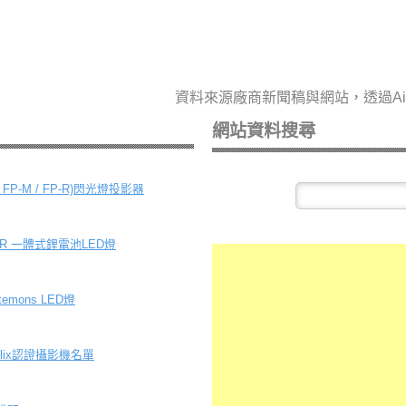
資料來源廠商新聞稿與網站，透過A
網站資料搜尋
/ FP-M / FP-R)閃光燈投影器
100R 一體式鋰電池LED燈
temons LED燈
tflix認證攝影機名單