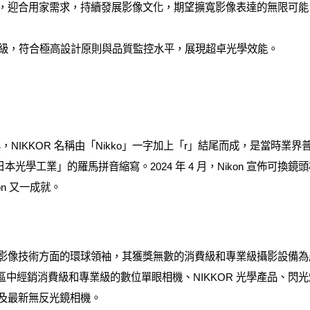
領域，迎合用家需求，持續發展影像文化，期望擴寬影像表達的無限可能
頭的專用等級，符合極高設計原則與品質監控水平，展現超卓光學效能。
牌，NIKKOR 名稱由「Nikko」一字加上「r」結尾而成，是當時
本光學工業」的羅馬拼音縮寫。2024 年 4 月，Nikon 宣佈可換鏡頭
on 又一成就。
和相片影像技術方面的環球領袖，其獲獎無數的消費級和專業級攝影設備
/地區中經銷消費級和專業級的數位單眼相機、NIKKOR 光學產品、閃光燈和
以及最新無反光鏡相機。