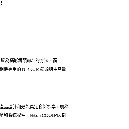
！
業界普遍為攝影鏡頭命名的方法，而
相機專用的 NIKKOR 鏡頭總生產量
為產品設計和效能奠定嶄新標準，廣為
系統配件、Nikon COOLPIX 輕