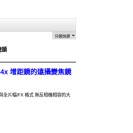
鏡頭
內建 1.4x 增距鏡的遠攝變焦鏡
R S，一款與全片幅/FX 格式 無反相機相容的大