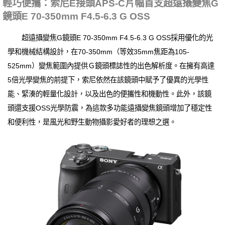
輕巧便攜：索尼E接頭APS-C片幅首支超遠攝變焦G
鏡頭E 70-350mm F4.5-6.3 G OSS
超遠攝變焦G鏡頭E 70-350mm F4.5-6.3 G OSS採用優化的光
學和機械結構設計，在70-350mm（等效35mm焦距為105-
525mm）變焦範圍內提供Ｇ鏡頭標誌性的出色解析度。在擁有高達
5倍光學變焦的前提下，索尼依然在該鏡頭中賦予了優異的光學性
能、緊湊的輕量化設計，以及出色的便攜性和機動性。此外，該鏡
頭還支援OSS光學防震，為這款多功能遠攝變焦鏡頭增加了穩定性
和便利性，是風光和野生動物攝影愛好者的理想之選。