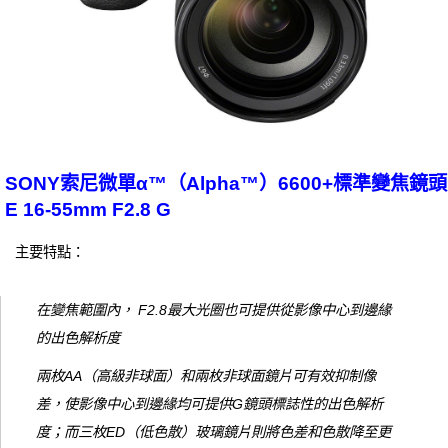
SONY索尼微單α™（Alpha™）6600+標準變焦鏡頭
E 16-55mm F2.8 G
主要特點：
在變焦範圍內， F2.8最大光圈也可提供從影像中心到邊緣
的出色解析度
兩枚AA（高級非球面）和兩枚非球面鏡片可有效抑制像
差，使影像中心到邊緣均可提供G鏡頭標誌性的出色解析
度；而三枚ED（低色散）玻璃鏡片則將色差和色散降至更