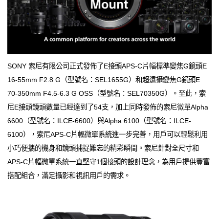
SONY 索尼有限公司正式發佈了E接頭APS-C片幅標準變焦G鏡頭E
16-55mm F2.8 G（型號名：SEL1655G）和超遠攝變焦G鏡頭E
70-350mm F4.5-6.3 G OSS（型號名：SEL70350G）。至此，索
尼E接頭鏡頭數量已經達到了54支，加上同時發佈的索尼微單Alpha
6600（型號名：ILCE-6600）與Alpha 6100（型號名：ILCE-
6100），索尼APS-C片幅微單系統進一步完善，用戶可以輕鬆利用
小巧便攜的機身和鏡頭捕捉難忘的精彩瞬間。索尼針對全尺寸和
APS-C片幅微單系統一直堅守1個接頭的設計理念，為用戶提供豐富
搭配組合，滿足攝影和視訊用戶的需求。