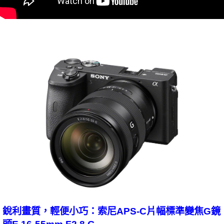
銳利畫質，輕便小巧：索尼APS-C片幅標準變焦G鏡