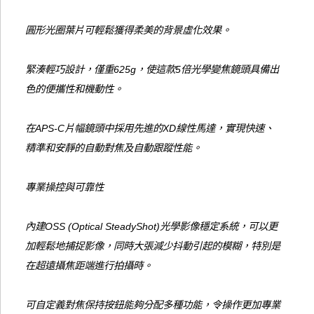
圓形光圈葉片可輕鬆獲得柔美的背景虛化效果。
緊湊輕巧設計，僅重625g，使這款5倍光學變焦鏡頭具備出
色的便攜性和機動性。
在APS-C片幅鏡頭中採用先進的XD線性馬達，實現快速、
精準和安靜的自動對焦及自動跟蹤性能。
專業操控與可靠性
內建OSS (Optical SteadyShot)光學影像穩定系統，可以更
加輕鬆地捕捉影像，同時大張減少抖動引起的模糊，特別是
在超遠攝焦距端進行拍攝時。
可自定義對焦保持按鈕能夠分配多種功能，令操作更加專業