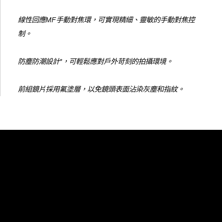
線性回應MF手動對焦環，可實現精細、靈敏的手動對焦控
制。
防塵防潮設計*，可輕鬆應對戶外苛刻的拍攝環境。
前組鏡片採用氟塗層，以免鏡頭表面沾染灰塵和指紋。