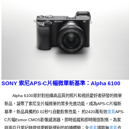
SONY 索尼APS-C片幅微單新基準：Alpha 6100
Alpha 6100是針對拍攝高品質的照片和視訊愛好者研發的微單
新品，凝聚了索尼全片幅微單的眾多先進功能，成為APS-C片幅新
基準。新品具備約0.02秒*1自動對焦性能， 約2420萬有效
畫素
APS-
C片幅Exmor CMOS影像感測器，即時追蹤和即時眼部對焦，為家
庭用戶日常記錄提供更輕鬆便利的拍攝體驗；全
畫素
讀取無
畫素
合