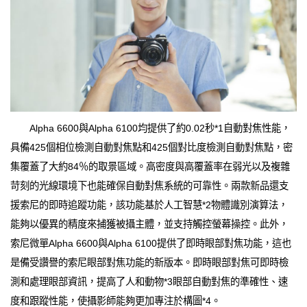
Alpha 6600與Alpha 6100均提供了約0.02秒*1自動對焦性能，
具備425個相位檢測自動對焦點和425個對比度檢測自動對焦點，密
集覆蓋了大約84％的取景區域。高密度與高覆蓋率在弱光以及複雜
苛刻的光線環境下也能確保自動對焦系統的可靠性。兩款新品還支
援索尼的即時追蹤功能，該功能基於人工智慧*2物體識別演算法，
能夠以優異的精度來捕獲被攝主體，並支持觸控螢幕操控。此外，
索尼微單Alpha 6600與Alpha 6100提供了即時眼部對焦功能，這也
是備受讚譽的索尼眼部對焦功能的新版本。即時眼部對焦可即時檢
測和處理眼部資訊，提高了人和動物*3眼部自動對焦的準確性、速
度和跟蹤性能，使攝影師能夠更加專注於構圖*4。