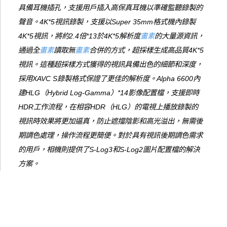
具備耳機插孔，支援用戶插入高保真耳機以準確監聽錄製的
聲音。4K*5視訊錄製，支援以Super 35mm格式機內錄製
4K*5視訊，將約2.4倍*13於4K*5解析度
畫素
的大量源資訊，
通過全
畫素
讀取無
畫素
合併的方式，超採樣生成高品質4K*5
視訊。這種超採樣方式獲得的視訊具備出色的細節和深度，
採用XAVC S錄製格式保證了更佳的解析度。Alpha 6600內
建HLG（Hybrid Log-Gamma）*14影像配置檔，支援即時
HDR工作流程，在相容HDR（HLG）的電視上播放錄製的
視訊時效果將更加逼真，防止遮擋陰影和高光溢出，無需後
期調色處理，操作流程更簡便。對於具有視訊後期調色需求
的用戶，相機則提供了S-Log3和S-Log2圖片配置檔的解決
方案。