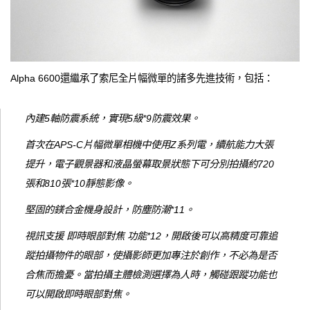
Alpha 6600還繼承了索尼全片幅微單的諸多先進技術，包括：
內建5軸防震系統，實現5級*9防震效果。
首次在APS-C片幅微單相機中使用Z系列電，續航能力大張
提升，電子觀景器和液晶螢幕取景狀態下可分別拍攝約720
張和810張*10靜態影像。
堅固的鎂合金機身設計，防塵防潮*11。
視訊支援 即時眼部對焦 功能*12，開啟後可以高精度可靠追
蹤拍攝物件的眼部，使攝影師更加專注於創作，不必為是否
合焦而擔憂。當拍攝主體檢測選擇為人時，觸碰跟蹤功能也
可以開啟即時眼部對焦。