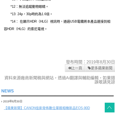
*12：無法追蹤動物眼睛。
*13: 24p，30p時約為1.6倍。
*14： 在顯示HDR（HLG）視訊時，通過USB電纜將本產品連接到相
容HDR（HLG）的索尼電視。
發布時間：2019年8月30日
上一頁
更多蘋果新聞
資料來源廠商新聞稿與網站，透過Ai翻譯與輔助編輯，如果錯
誤敬請見諒
NEWS
2019年8月30日
【蘋果新聞】
CANON佳能發佈數位單眼相機新品EOS-90D