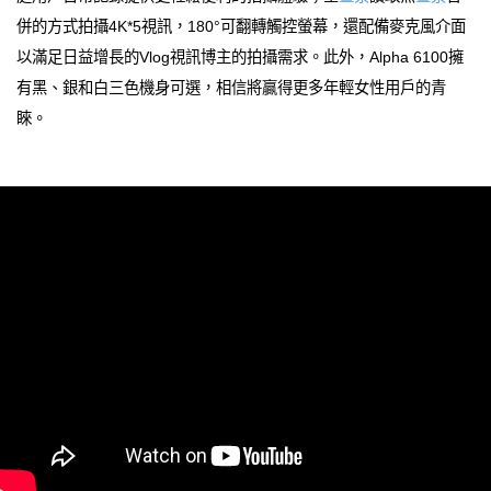
併的方式拍攝4K*5視訊，180°可翻轉觸控螢幕，還配備麥克風介面
以滿足日益增長的Vlog視訊博主的拍攝需求。此外，Alpha 6100擁
有黑、銀和白三色機身可選，相信將贏得更多年輕女性用戶的青
睞。