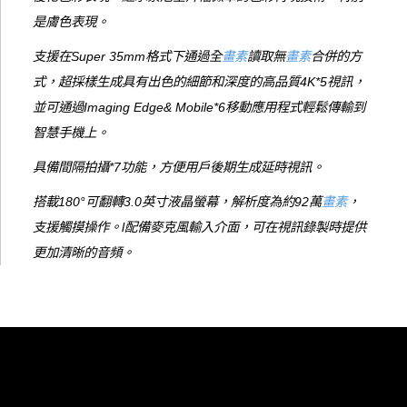
是膚色表現。
支援在Super 35mm格式下通過全
畫素
讀取無
畫素
合併的方
式，超採樣生成具有出色的細節和深度的高品質4K*5視訊，
並可通過Imaging Edge& Mobile*6移動應用程式輕鬆傳輸到
智慧手機上。
具備間隔拍攝*7功能，方便用戶後期生成延時視訊。
搭載180°可翻轉3.0英寸液晶螢幕，解析度為約92萬
畫素
，
支援觸摸操作。l配備麥克風輸入介面，可在視訊錄製時提供
更加清晰的音頻。