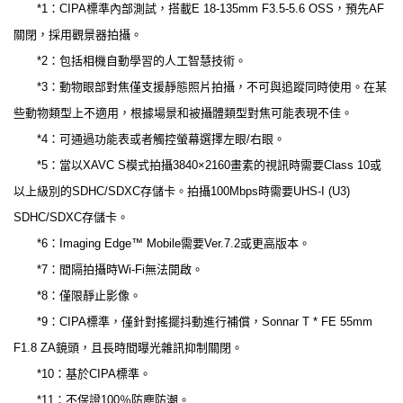
*1：CIPA標準內部測試，搭載E 18-135mm F3.5-5.6 OSS，預先AF
關閉，採用觀景器拍攝。
*2：包括相機自動學習的人工智慧技術。
*3：動物眼部對焦僅支援靜態照片拍攝，不可與追蹤同時使用。在某
些動物類型上不適用，根據場景和被攝體類型對焦可能表現不佳。
*4：可通過功能表或者觸控螢幕選擇左眼/右眼。
*5：當以XAVC S模式拍攝3840×2160畫素的視訊時需要Class 10或
以上級別的SDHC/SDXC存儲卡。拍攝100Mbps時需要UHS-I (U3)
SDHC/SDXC存儲卡。
*6：Imaging Edge™ Mobile需要Ver.7.2或更高版本。
*7：間隔拍攝時Wi-Fi無法開啟。
*8：僅限靜止影像。
*9：CIPA標準，僅針對搖擺抖動進行補償，Sonnar T * FE 55mm
F1.8 ZA鏡頭，且長時間曝光雜訊抑制關閉。
*10：基於CIPA標準。
*11：不保證100％防塵防潮。