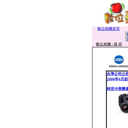
數位相機首頁
數位相機 - 搜 尋
永準公司公
2006年4月
柯尼卡美樂