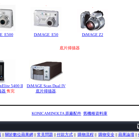
.
.
.
E E500
DiMAGE E50
DiMAGE Z2
底片掃描器
lite 5400 II
DiMAGE Scan Dual IV
描器
售完
底片掃描器
.
KONICAMINOLTA 原廠配件
舊機種資料庫
頁
||
關於數位蘋果網
||
常見問題
||
付款方式
||
購物流程
||
購物安全
||
蘋果論壇
||