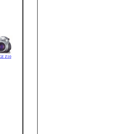
.
E Z10