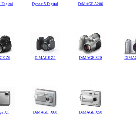
 Digital
Dynax 5 Digital
DiMAGE A200
.
.
.
GE Z6
DiMAGE Z5
DiMAGE Z20
DiMAG
.
.
.
ge X1
DiMAGE X60
DiMAGE X50