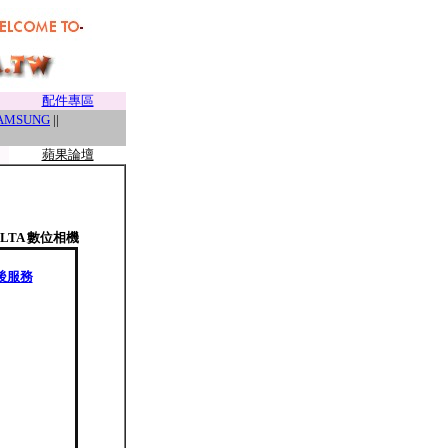
配件專區
AMSUNG
||
蘋果論壇
OLTA 數位相機
售後服務