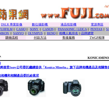
DSLR 專業影像
數位攝影機
液晶投影機
電源專區
FUJIFILM
||
CASIO
||
SONY
||
CANON
||
PANASONIC / LEICA
||
PENTAX
||
S
NIKON
||
SANYO
||
OLYMPUS
||
BENQ
||
相機人氣排名
||
品牌總覽
購物流程
付款方法
售後服務
TWGP相簿
KONICAMIN
告
起將接受Sony公司委託繼續提供「Konica Minolta」旗下品牌相機產品及相關
達相機和相關產品委託給索尼