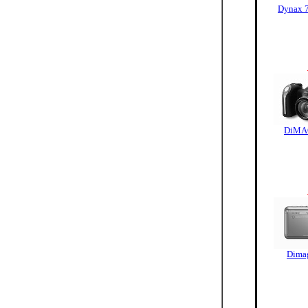
Dynax 7
DiMA
Dima