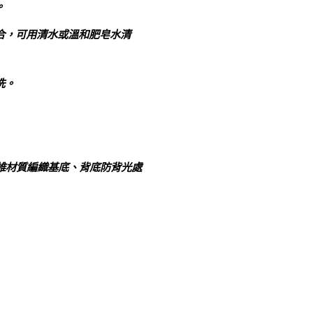
。
合，可用清水或溫和肥皂水清
洗。
維材質編織基底、背底防背光處