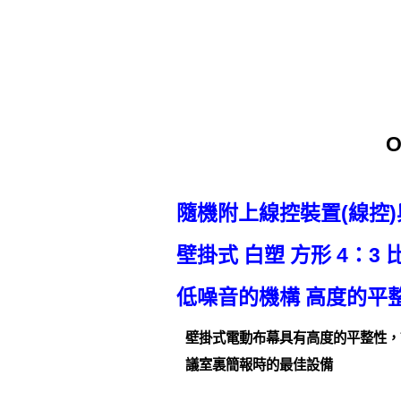
隨機附上線控裝置(線控
壁掛式 白塑 方形 4：
低噪音的機構 高度的平
壁掛式電動布幕具有高度的平整性，
議室裏簡報時的最佳設備