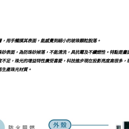
層，用手觸摸其表面，能感覺到細小的玻珠顆粒脫落。
珠砂表面，為防珠砂掉落，不能清洗，具抗霉及不續燃性。特點是畫
度不足，珠光的增益特性廣受喜愛，科技進步現在投影亮度高很多，
再生產珠光材質。