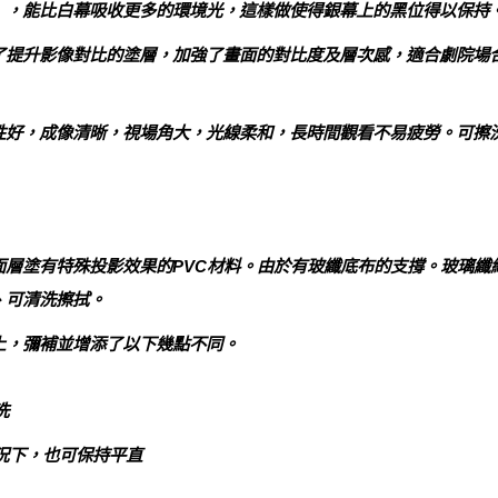
」，能比白幕吸收更多的環境光，這樣做使得銀幕上的黑位得以保持
了提升影像對比的塗層，加強了畫面的對比度及層次感，適合劇院場
性好，成像清晰，視場角大，光線柔和，長時間觀看不易疲勞。可擦
面層塗有特殊投影效果的PVC材料。由於有玻纖底布的支撐。玻璃纖
、可清洗擦拭。
上，彌補並增添了以下幾點不同。
洗
情況下，也可保持平直