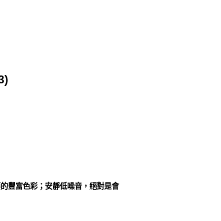
)
要的豐富色彩；安靜低噪音，絕對是會