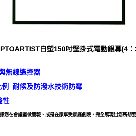
OPTOARTIST白塑150吋壁掛式電動銀幕(4：3
)與無線遙控器
3 比例 耐候及防潑水技術防霉
整性
讓您在會議室做簡報、或是在家享受家庭劇院，完全展現出您所想