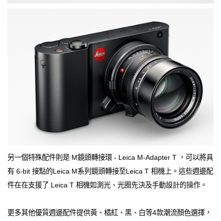
另一個特殊配件則是 M鏡頭轉接環 - Leica M-Adapter T ，可以將具
有 6-bit 接點的Leica M系列鏡頭轉接至Leica T 相機上。這些週邊配
件在在支援了 Leica T 相機如測光、光圈先決及手動設計的操作。
更多其他優質週邊配件提供黃、橘紅、黑、白等4款潮流顏色選擇，