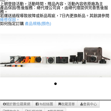
上網登錄活動，活動時間、贈品內容、活動內容依原廠為主
產品保固/售後服務：總代理公司貨，由總代理提供完善售後服
務。
若運送過程導致故障或新品瑕疵，7日內更換新品。其餘請參閱
維修保固。
如何指定訂購
產品規格(顏色)
關於數位蘋果網
fb紛絲團
收藏清單
會員中心