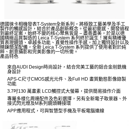
德國徠卡相機發表T-System全新系列，將極致工藝美學及手工
製作的觸感設計，結合於產品創新概念。從最初靈感、開發過程
到最終定案，始終不變的核心聚焦皆是 – 盡善盡美，於是以德
國精緻品質製造的 Leica T-System 系列終於誕生！擁有精確優
質表現鏡頭、卓越多功能、直覺性操作手感，加上獨特設計以及
精鍊簡潔配備，全新 Leica T-System 系列提供了使用者對於純
粹、創意攝影和完美影像的一切所需。
產品特色
來自AUDI Design時尚設計，結合完美工藝的鋁合金削銑機
身設計
APS-C尺寸CMOS感光元件、及Full HD 畫質動態影像錄製
功能
3.7吋130 萬畫素 LCD觸控式大螢幕，提供簡易操作介面
專屬多樣化周邊配件及色彩選擇，另有全新電子取景器、外
接式閃光燈及M系列鏡頭轉接環
APP應用程式，可與智慧型手機及平板電腦連線