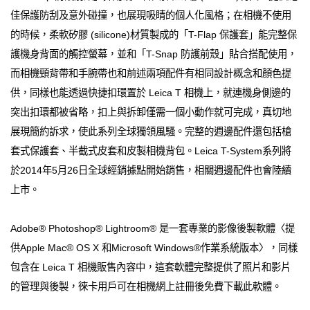
佳保護防刮及意外碰撞，也展現吸睛的個人化風格；在相機不使用
的時候，柔軟矽膠 (silicone)材質製成的「T-Flap 保護套」能完整保
護機身背面的觸控螢幕，並和「T-Snap 防護前殼」貼合搭配使用，
而相機頸背帶和手腕帶也和前述兩項配件有相同設計概念和顏色提
供，同樣也能透過快捷扣環置於 Leica T 相機上，就連機身側邊的
突出扣環都被省略，扣上與拆卸僅需一個小動作就可完成，真切地
展現簡約訴求，使此系列全球獨領風騷。完整的週邊配件還包括槍
套式保護套、半截式皮套和皮製相機背包。Leica T-System系列將
於2014年5月26日全球經銷據點開始銷售，相關週邊配件也會陸續
上市。
Adobe® Photoshop® Lightroom® 是一套專業的影像後製軟體〈提
供Apple Mac® OS X 和Microsoft Windows®作業系統版本〉，同樣
包含在 Leica T 相機販售內容中，這套軟體完整提供了照片和影片
的管理與後製，徠卡用戶可在相機網上註冊後免費下載此軟體。