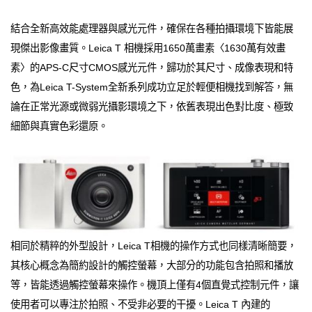
結合全新高效能處理器與感光元件，確保在各種拍攝環境下皆能展
現傑出影像畫質。Leica T 相機採用1650萬畫素〈1630萬有效畫
素〉的APS-C尺寸CMOS感光元件，歸功於其尺寸、成像表現和特
色，為Leica T-System全新系列成功立足於輕便相機找到解答，無
論在正常光源或微弱光攝影環境之下，依舊表現出色對比度、極致
細節與真實色彩還原。
相同於精粹的外型設計，Leica T相機的操作方式也同樣清晰簡要，
其核心概念為簡約設計的觸控螢幕，大部分的功能包含拍照和播放
等，皆能透過觸控螢幕來操作。機頂上僅有4個直覺式控制元件，讓
使用者可以專注於拍照、不受非必要的干擾。Leica T 內建的