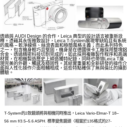
透過與 AUDI Design 的合作，Leica 典型的設計語言被重新詮
釋。憑藉其永恆雅致設計，Leica T-System展現零缺陷且有系統
的風格 – 乾淨線條、絲滑表面和極簡風格主義；而此系列特色
之一，包含機身輕巧且堅固，機身是在德國徠卡工廠採用整塊鋁
合金、透過精密科技切割完成的，如此採用複雜製作程序和高端
材質，在相機製造歷史上締造獨特紀錄，同時也帶領Leica T展
現完美的外觀、觸感及穩固性。其結實重量和全新研發的操作介
面與人性化操作介面相輔相成，這些特點確保了無與倫比的攝影
體驗。
T-System的2款鏡頭將與相機同時推出，Leica Vario-Elmar-T 18–
56 mm f/3.5–5.6 ASPH. 標準變焦鏡頭〈相當於135格式的27-