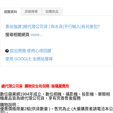
詳細規格
加購商品
相關資料
貴站強調 [總代理公司貨 ] 與水貨(平行輸入)有何差別?
搜尋相關網頁
more...
提出問題 使用心得回饋
使用 GOOGLE 全網站搜尋
總代理公司貨 購物安全有保障 無隱藏費用
數位蘋果網1994年成立，數位相機、攝影機、投影機、單眼相
機產品皆為總代理公司貨，享有完善售後服務
購物說明：
優惠價格限量2組(供貨數量 )，售完為止 (大量購買者請電洽本公
司)。