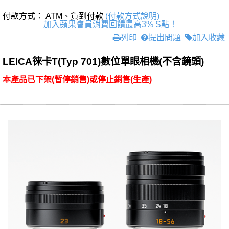
付款方式： ATM、貨到付款
(付款方式說明)
加入蘋果會員消費回饋最高3% S點！
列印
提出問題
加入收藏
LEICA徠卡T(Typ 701)數位單眼相機(不含鏡頭)
本產品已下架(暫停銷售)或停止銷售(生產)