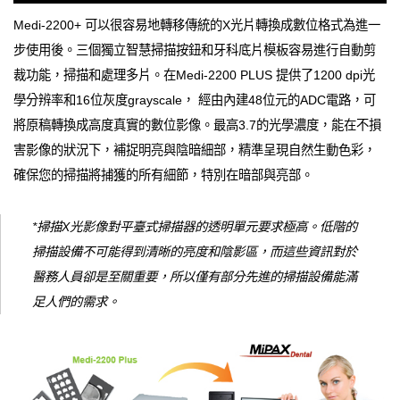
Medi-2200+ 可以很容易地轉移傳統的X光片轉換成數位格式為進一
步使用後。三個獨立智慧掃描按鈕和牙科底片模板容易進行自動剪
裁功能，掃描和處理多片。在Medi-2200 PLUS 提供了1200 dpi光
學分辨率和16位灰度grayscale， 經由內建48位元的ADC電路，可
將原稿轉換成高度真實的數位影像。最高3.7的光學濃度，能在不損
害影像的狀況下，補捉明亮與陰暗細部，精準呈現自然生動色彩，
確保您的掃描將捕獲的所有細節，特別在暗部與亮部。
*掃描X光影像對平臺式掃描器的透明單元要求極高。低階的
掃描設備不可能得到清晰的亮度和陰影區，而這些資訊對於
醫務人員卻是至關重要，所以僅有部分先進的掃描設備能滿
足人們的需求。