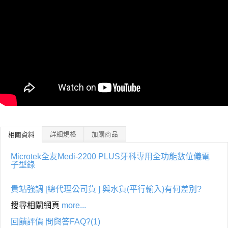
詳細規格
加購商品
相關資料
Microtek全友Medi-2200 PLUS牙科專用全功能數位儀電
子型錄
貴站強調 [總代理公司貨 ] 與水貨(平行輸入)有何差別?
搜尋相關網頁
more...
回饋評價 問與答FAQ?(1)