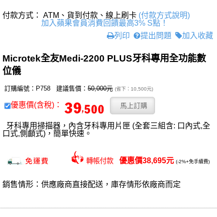
付款方式： ATM、貨到付款、線上刷卡
(付款方式說明)
加入蘋果會員消費回饋最高3% S點！
列印
提出問題
加入收藏
Microtek全友Medi-2200 PLUS牙科專用全功能數
位儀
訂購編號：P758 建議售價：
50,000元
(省下：10,500元)
優惠價(含稅)：
牙科專用掃描器，內含牙科專用片匣 (全套三組含: 口內式,全
口式,側顱式)，簡單快速。
優惠價38,695元
轉帳付款
(-2%+免手續費)
銷售情形：供應廠商直接配送，庫存情形依廠商而定