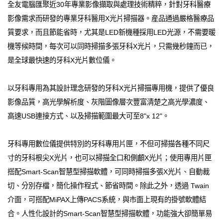
全友電腦匯聚近30年專業影像擷取與處理技術精粹，針對牙科醫療
影像需求而研發的專業牙科醫用X光片掃描器。産品通過嚴格醫療品
質要求，而且節能省時，尤其是LED新機種採用LED光源，不需要暖
機等候時間，每次可以同時掃描多張牙科X光片，只需幾秒鐘而已，
是全球最快速的牙科X光片數位儀。
以牙科專用為其設計理念研發的牙科X光片掃描專用機，提供了優良
影像品質，高光學解析度、灰階圖像層次豐富清楚之高光學濃度、
高速USB連接方式、以及掃描範圍最大可至8"x 12"。
牙科專用數位儀提供特別的牙科專用片匣，不但可掃描各種不同尺
寸的牙科根尖X光片，也可以掃描全口和側顱X光片；使用專用片匣
搭配Smart-Scan智慧型掃描軟體，可同時掃描多張X光片、自動裁
切、分別存檔，簡化操作程式、節省時間。除此之外，透過 Twain
介面，可搭配MiPAX上傳PACS系統，與市面上現有的掛號軟體結
合。人性化設計的Smart-Scan智慧型掃描軟體，功能強大卻簡單易