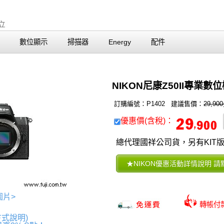
數位顯示
掃描器
Energy
配件
NIKON尼康Z50II專業數
訂購編號：P1402 建議售價：
29,90
優惠價(含稅)：
總代理國祥公司貨，另有KIT
圖片>
轉帳
方式說明)