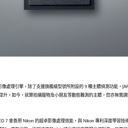
EED 7 影像處理引擎，除了支援旗艦級型號所附設的 9 種主體偵測功能，[
顯著提升。如今，就算拍攝寵物及小朋友等動態難測的主體，您亦無需
 7 會善用 Nikon 的超卓影像處理效能，與 Nikon 專利深度