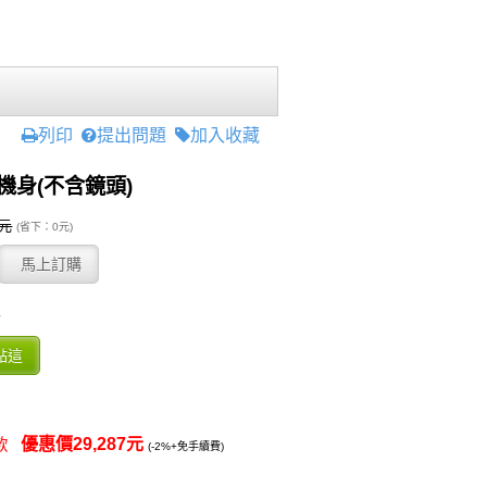
列印
提出問題
加入收藏
位機身(不含鏡頭)
0元
(省下：0元)
版
優惠價29,287元
付款
(-2%+免手續費)