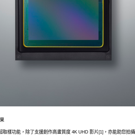
果
6K 超取樣功能，除了支援創作高畫質度 4K UHD 影片[1]，亦能助您拍