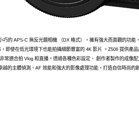
輕盈小巧的 APS-C 無反光鏡相機 （DX 格式），擁有強大而直觀的
事，即使在低光環境下也能拍攝細節豐富的 4K 影片 。Z50II 提
拍 Vlog 和直播。透過各種色彩設定、 創作者製作的成像配方，以及 31 
享用卓越的主體偵測、AF 效能和強大的影像處理功能，打造自信時尚的