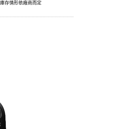
，庫存情形依廠商而定
。