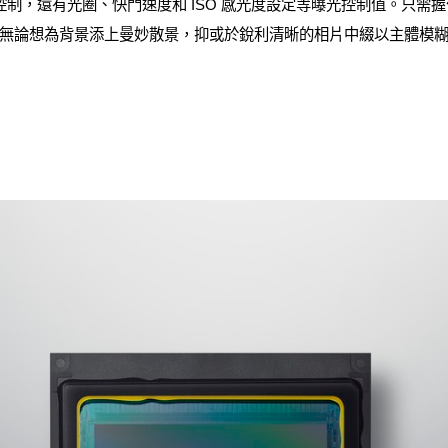
控制，還有光圈、快門速度和 ISO 感光度設定等曝光控制值。只需
無論想為背景添上曼妙散景，抑或於銳利清晰的相片中綴以主體模