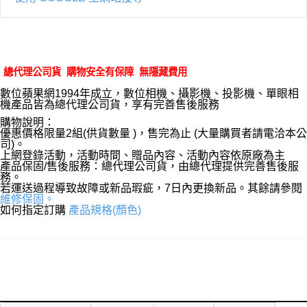
總代理公司貨 購物安全有保障 無隱藏費用
數位蘋果網1994年成立，數位相機、攝影機、投影機、單眼相
機產品皆為總代理公司貨，享有完善售後服務
購物說明：
優惠價格限量2組(供貨數量 )，售完為止 (大量購買者請電洽本公
司)。
上網登錄活動，活動時間、贈品內容、活動內容依原廠為主
產品保固/售後服務：總代理公司貨，由總代理提供完善售後服
務。
若運送過程導致故障或新品瑕疵，7日內更換新品。其餘請參閱
維修保固。
如何指定訂購
產品規格(顏色)