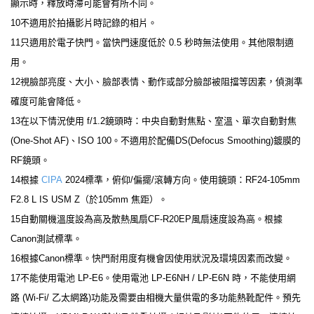
顯示時，釋放時滯可能會有所不同。
10不適用於拍攝影片時記錄的相片。
11只適用於電子快門。當快門速度低於 0.5 秒時無法使用。其他限制適
用。
12視臉部亮度、大小、臉部表情、動作或部分臉部被阻擋等因素，偵測準
確度可能會降低。
13在以下情況使用 f/1.2鏡頭時：中央自動對焦點、室溫、單次自動對焦
(One-Shot AF)、ISO 100。不適用於配備DS(Defocus Smoothing)鍍膜的
RF鏡頭。
14根據
CIPA
2024標準，俯仰/偏擺/滾轉方向。使用鏡頭：RF24-105mm
F2.8 L IS USM Z（於105mm 焦距）。
15自動關機溫度設為高及散熱風扇CF-R20EP風扇速度設為高。根據
Canon測試標準。
16根據Canon標準。快門耐用度有機會因使用狀況及環境因素而改變。
17不能使用電池 LP-E6。使用電池 LP-E6NH / LP-E6N 時，不能使用網
路 (Wi-Fi/ 乙太網路)功能及需要由相機大量供電的多功能熱靴配件。預先