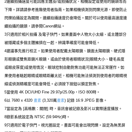
2連續拍攝速度可能因應主體及/或拍攝狀況、相機設定或使用的鏡頭等而
下降。詳請請參考進階使用者指南。如果相機偵測到閃爍光源，即使防止
閃爍拍攝設定為關閉，連續拍攝速度仍會降低。關於可以使用最高速度連
續拍攝的鏡頭，請參閱Canon網站。
3只適用於相片拍攝 及電子快門。如果畫面中人物大小太細、或主體部分
被隱藏或多個主體擁擠在一起，辨識準確度可能會降低。
4建議事先進行校正。如果使用者配戴太陽眼鏡、鏡面太陽眼鏡、硬式隱
形眼鏡或雙焦距鏡片眼鏡，或由於使用者眼睛狀況(眼睛大小、睫毛長度
或眼皮厚度)或使用情況，眼球控制自動對焦功能可能無法正常運作。如
果使用者瞇起眼睛或眼睛距離太近，相機可能無法偵測到使用者的眼睛視
線或偵測精確度可能會降低。必須按下按鈕以鎖定對焦。
5當使用 4K DCI/UHD Fine 29.97p/25.00p，ISO 800時。
6以 7680 x 4320
畫素
(3,320萬
畫素
) 記錄 16:9 JPEG 影像。
7當設定為 [高格數：關閉] 時，音訊會被記錄及影片以實際速度播放。
8錄影系統設定為 NTSC (59.94Hz)時。
9只適用於電子快門。視光圈設定，畫面可能會出現閃爍。設定為無黑屏