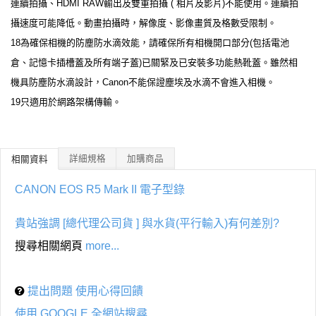
連續拍攝、HDMI RAW輸出及雙重拍攝 ( 相片及影片)不能使用。連續拍
攝速度可能降低。動畫拍攝時，解像度、影像畫質及格數受限制。
18為確保相機的防塵防水滴效能，請確保所有相機開口部分(包括電池
倉、記憶卡插槽蓋及所有端子蓋)已關緊及已安裝多功能熱靴蓋。雖然相
機具防塵防水滴設計，Canon不能保證塵埃及水滴不會進入相機。
19只適用於網路架構傳輸。
詳細規格
加購商品
相關資料
CANON EOS R5 Mark II 電子型錄
貴站強調 [總代理公司貨 ] 與水貨(平行輸入)有何差別?
搜尋相關網頁
more...
提出問題 使用心得回饋
使用 GOOGLE 全網站搜尋