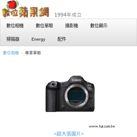
數位相機
數位單眼
攝影機
數位顯示
掃描器
Energy
配件
數位相機
專業單眼
<超大張圖片>