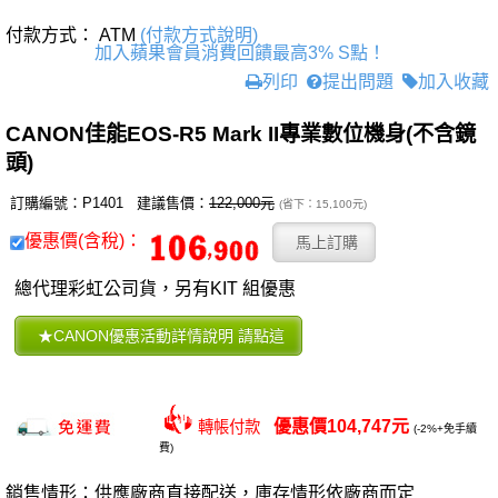
付款方式： ATM
(付款方式說明)
加入蘋果會員消費回饋最高3% S點！
列印
提出問題
加入收藏
CANON佳能EOS-R5 Mark II專業數位機身(不含鏡
頭)
訂購編號：P1401 建議售價：
122,000元
(省下：15,100元)
優惠價(含稅)：
總代理彩虹公司貨，另有KIT 組優惠
優惠價104,747元
轉帳付款
(-2%+免手續
費)
銷售情形：供應廠商直接配送，庫存情形依廠商而定