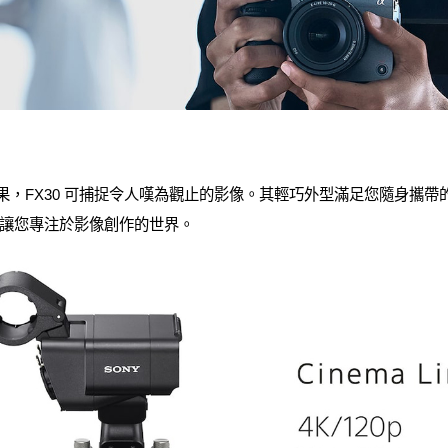
效果，FX30 可捕捉令人嘆為觀止的影像。其輕巧外型滿足您隨身攜帶
讓您專注於影像創作的世界。