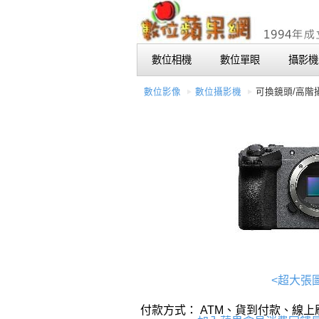
數位相機
數位單眼
攝影機
數位影像
數位攝影機
可換鏡頭/高階
<超大張
付款方式： ATM、貨到付款、線