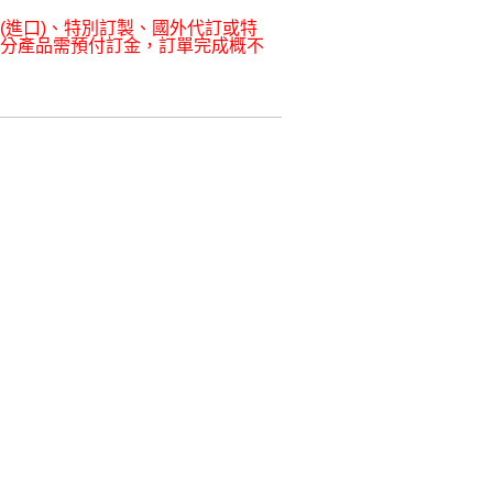
(進口)、特別訂製、國外代訂或特
部分產品需預付訂金，訂單完成概不