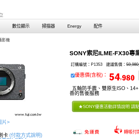
數位顯示
掃描器
Energy
配件
攝影機
SONY索尼ILME-FX30
訂購編號：P1353 建議售價：
59,98
優惠價(含稅)：
五軸防手震、雙原生ISO、14
善的售後服務
圖片>
轉帳
上刷卡
(付款方式說明)