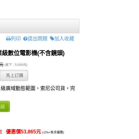
列印
提出問題
加入收藏
專業級數位電影機(不含鏡頭)
0元
(省下：5,000元)
+ 級廣域動態範圍，索尼公司貨，完
優惠價53,865元
付款
(-2%+免手續費)