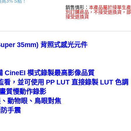
高3% S點！
銷售情形：
本產品屬於接單生產
別訂購商品，不接受退換貨，
接受退換貨
 (Super 35mm) 背照式感光元件
備 CineEI 模式錄製最高影像品質
看，並可使用 PP LUT 直接錄製 LUT 色調
p，高畫質慢動作錄影
眼、動物眼、鳥眼對焦
極防手震