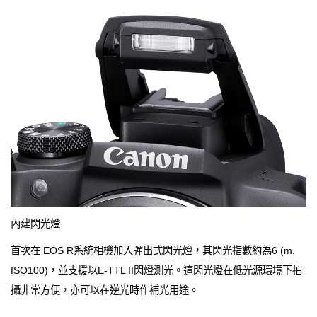
內建閃光燈
首次在 EOS R系統相機加入彈出式閃光燈，其閃光指數約為6 (m,
ISO100)，並支援以E-TTL II閃燈測光。這閃光燈在低光源環境下拍
攝非常方便，亦可以在逆光時作補光用途。