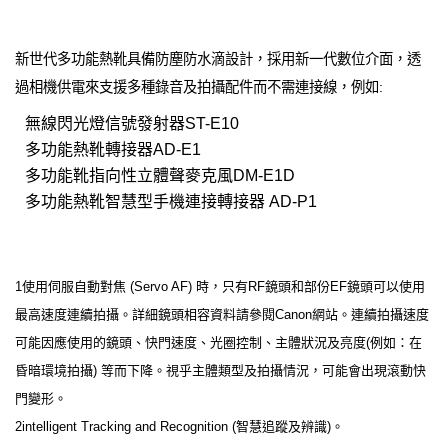
新世代多功能熱靴具備防塵防水滴設計，採用新一代數位介面，透
過相機供電來支援多種錄音及拍攝配件而不需連接線，例如:
無線閃光燈信號發射器ST-E10
多功能熱靴轉接器AD-E1
多功能靴指向性立體聲麥克風DM-E1D
多功能熱靴智慧型手機連接轉接器 AD-P1
1使用伺服自動對焦 (Servo AF) 時，只有RF鏡頭和部份EF鏡頭可以使用
最高速度連續拍攝。詳細鏡頭相容資料請參閱Canon網站。連續拍攝速度
可能因應使用的鏡頭、快門速度、光圈控制、主體狀況及亮度(例如：在
昏暗環境拍攝) 等而下降。視乎主體類型及拍攝情況，可能會出現滾動快
門變形。
2intelligent Tracking and Recognition (智慧追蹤及辨識)。