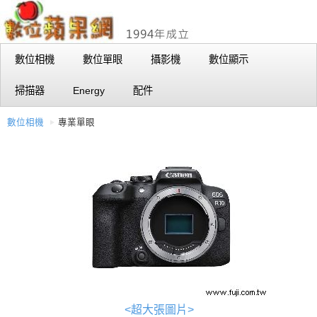
數位相機
數位單眼
攝影機
數位顯示
掃描器
Energy
配件
數位相機
專業單眼
<超大張圖片>