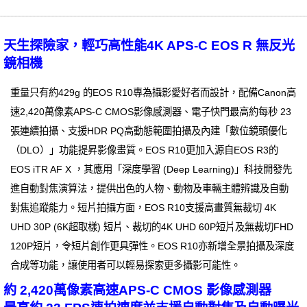
天生探險家，輕巧高性能4K APS-C EOS R 無反光
鏡相機
重量只有約429g 的EOS R10專為攝影愛好者而設計，配備Canon高
速2,420萬像素APS-C CMOS影像感測器、電子快門最高約每秒 23
張連續拍攝、支援HDR PQ高動態範圍拍攝及內建「數位鏡頭優化
（DLO）」功能提昇影像畫質。EOS R10更加入源自EOS R3的
EOS iTR AF X ，其應用「深度學習 (Deep Learning)」科技開發先
進自動對焦演算法，提供出色的人物、動物及車輛主體辨識及自動
對焦追蹤能力。短片拍攝方面，EOS R10支援高畫質無裁切 4K
UHD 30P (6K超取樣) 短片、裁切的4K UHD 60P短片及無裁切FHD
120P短片，令短片創作更具彈性。EOS R10亦新增全景拍攝及深度
合成等功能，讓使用者可以輕易探索更多攝影可能性。
約 2,420萬像素高速APS-C CMOS 影像感測器