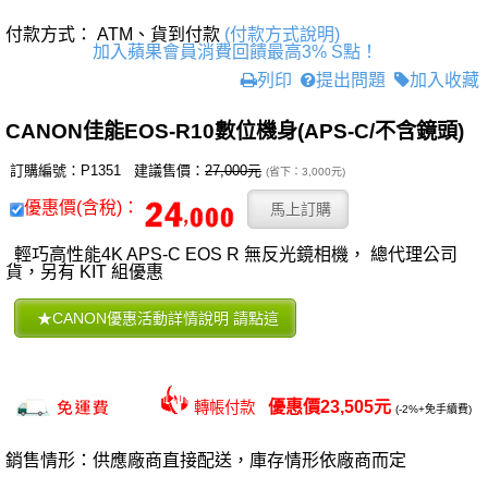
付款方式： ATM、貨到付款
(付款方式說明)
加入蘋果會員消費回饋最高3% S點！
列印
提出問題
加入收藏
CANON佳能EOS-R10數位機身(APS-C/不含鏡頭)
訂購編號：P1351 建議售價：
27,000元
(省下：3,000元)
優惠價(含稅)：
輕巧高性能4K APS-C EOS R 無反光鏡相機， 總代理公司
貨，另有 KIT 組優惠
優惠價23,505元
轉帳付款
(-2%+免手續費)
銷售情形：供應廠商直接配送，庫存情形依廠商而定