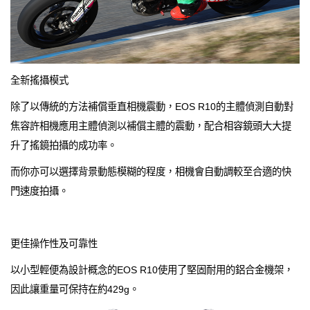
全新搖攝模式
除了以傳統的方法補償垂直相機震動，EOS R10的主體偵測自動對
焦容許相機應用主體偵測以補償主體的震動，配合相容鏡頭大大提
升了搖鏡拍攝的成功率。
而你亦可以選擇背景動態模糊的程度，相機會自動調較至合適的快
門速度拍攝。
更佳操作性及可靠性
以小型輕便為設計概念的EOS R10使用了堅固耐用的鋁合金機架，
因此讓重量可保持在約429g。