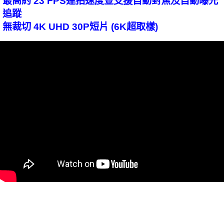
最高約 23 FPS連拍速度並支援自動對焦及自動曝光
追蹤
無裁切 4K UHD 30P短片 (6K超取樣)