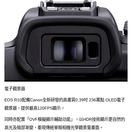
電子觀景器
EOS R10配備Canon全新研發的高畫質0.39吋 236萬點 OLED電子
觀景器，提供最高120FPS顯示。
同時亦配置「OVF模擬顯示輔助功能」，以HDR技術顯示更自然的
高光及暗部漸變，重現傳統單眼相機光學觀景窗畫面。