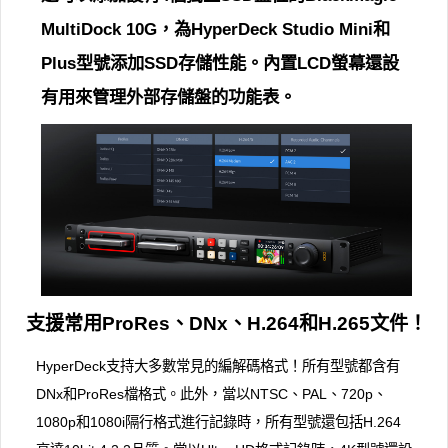
MultiDock 10G，為HyperDeck Studio Mini和
Plus型號添加SSD存儲性能。內置LCD螢幕還設
有用來管理外部存儲盤的功能表。
支援常用ProRes、DNx、H.264和H.265文件！
HyperDeck支持大多數常見的編解碼格式！所有型號都含有
DNx和ProRes檔格式。此外，當以NTSC、PAL、720p、
1080p和1080i隔行格式進行記錄時，所有型號還包括H.264