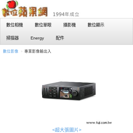
數位相機
數位單眼
攝影機
數位顯示
掃描器
Energy
配件
數位影像
專業影像輸出入
<超大張圖片>