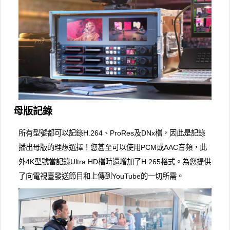
母版記錄
所有型號都可以記錄H.264、ProRes及DNx檔，因此是記錄
播出母版的理想選擇！您甚至可以使用PCM或AAC音頻，此
外4K型號當記錄Ultra HD檔時還增加了H.265格式。為您提供
了向電視臺發送節目和上傳到YouTube的一切所需。