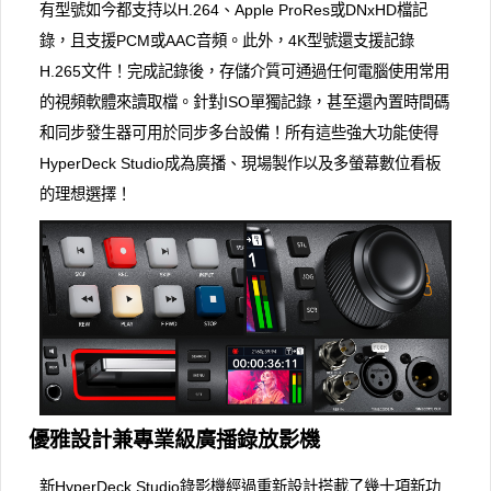
有型號如今都支持以H.264、Apple ProRes或DNxHD檔記
錄，且支援PCM或AAC音頻。此外，4K型號還支援記錄
H.265文件！完成記錄後，存儲介質可通過任何電腦使用常用
的視頻軟體來讀取檔。針對ISO單獨記錄，甚至還內置時間碼
和同步發生器可用於同步多台設備！所有這些強大功能使得
HyperDeck Studio成為廣播、現場製作以及多螢幕數位看板
的理想選擇！
優雅設計兼專業級廣播錄放影機
新HyperDeck Studio錄影機經過重新設計搭載了幾十項新功