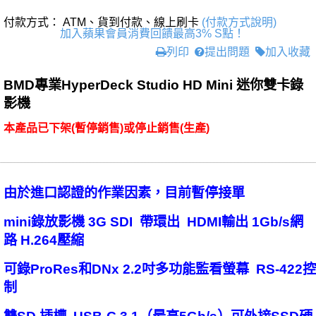
付款方式： ATM、貨到付款、線上刷卡
(付款方式說明)
加入蘋果會員消費回饋最高3% S點！
列印
提出問題
加入收藏
BMD專業HyperDeck Studio HD Mini 迷你雙卡錄
影機
本產品已下架(暫停銷售)或停止銷售(生產)
由於進口認證的作業因素，目前暫停接單
mini錄放影機 3G SDI 帶環出 HDMI輸出 1Gb/s網
路 H.264壓縮
可錄ProRes和DNx 2.2吋多功能監看螢幕 RS-422控
制