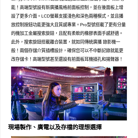
能！高端型號設有新廣播風格前面板控制，並在後面板上增
設了更多介面。LCD螢幕支援淺色和深色兩種模式，並且播
放控制按鈕功能更強大且質感專業。Pro型號搭載了更有分量
的機加工金屬搜索旋鈕，且配有柔軟的橡膠表面手感舒適。
此外，搜索旋鈕搭載離合裝置，就如同傳統廣播 錄影機一
般！兩個存儲介質插槽設計，確保您可以不中斷記錄就能更
改存儲卡！高端型號甚至還設有前面板耳機插孔和揚聲器！
現場製作、廣電以及存檔的理想選擇