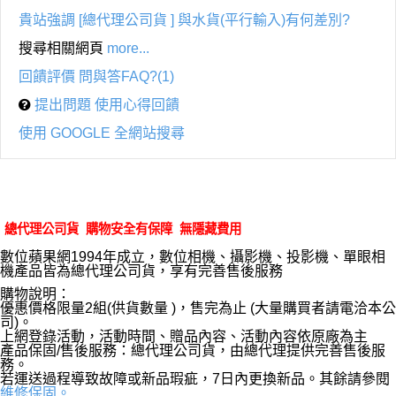
貴站強調 [總代理公司貨 ] 與水貨(平行輸入)有何差別?
搜尋相關網頁
more...
回饋評價 問與答FAQ?(1)
提出問題 使用心得回饋
使用 GOOGLE 全網站搜尋
總代理公司貨 購物安全有保障 無隱藏費用
數位蘋果網1994年成立，數位相機、攝影機、投影機、單眼相
機產品皆為總代理公司貨，享有完善售後服務
購物說明：
優惠價格限量2組(供貨數量 )，售完為止 (大量購買者請電洽本公
司)。
上網登錄活動，活動時間、贈品內容、活動內容依原廠為主
產品保固/售後服務：總代理公司貨，由總代理提供完善售後服
務。
若運送過程導致故障或新品瑕疵，7日內更換新品。其餘請參閱
維修保固。