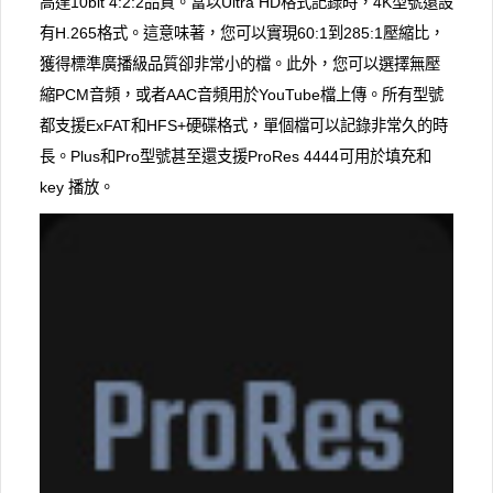
高達10bit 4:2:2品質。當以Ultra HD格式記錄時，4K型號還設
有H.265格式。這意味著，您可以實現60:1到285:1壓縮比，
獲得標準廣播級品質卻非常小的檔。此外，您可以選擇無壓
縮PCM音頻，或者AAC音頻用於YouTube檔上傳。所有型號
都支援ExFAT和HFS+硬碟格式，單個檔可以記錄非常久的時
長。Plus和Pro型號甚至還支援ProRes 4444可用於填充和
key 播放。