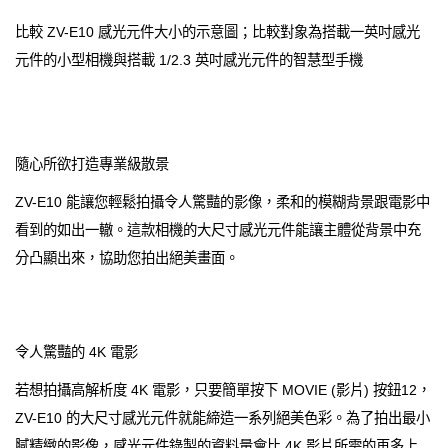
比較 ZV-E10 感光元件大小的示意圖；比較對象為搭載一英吋感光
元件的小型相機與搭載 1/2.3 英吋感光元件的智慧型手機
隨心所欲打造專業級散景
ZV-E10 能讓您輕鬆拍攝令人驚豔的影像，柔和的模糊背景跟電影中
看到的如出一轍。這款相機的大尺寸感光元件能讓主體從背景中充
分凸顯出來，協助您拍出絕美畫面。
令人驚豔的 4K 電影
若想拍攝高解析度 4K 電影，只要簡單按下 MOVIE (影片) 按鈕12，
ZV-E10 的大尺寸感光元件就能締造一系列絕美色彩。為了拍出最小
膩精緻的影像，感光元件錄製的資料量會比 4K 影片所需的再多上