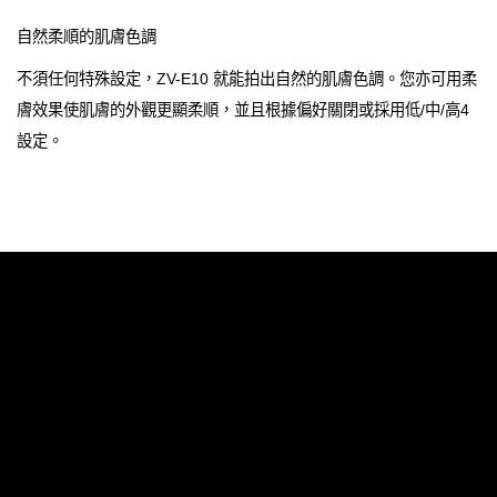
自然柔順的肌膚色調
不須任何特殊設定，ZV-E10 就能拍出自然的肌膚色調。您亦可用柔
膚效果使肌膚的外觀更顯柔順，並且根據偏好關閉或採用低/中/高4
設定。