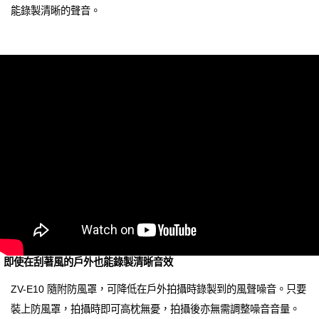
能錄製清晰的聲音。
即使在刮著風的戶外也能錄製清晰音效
ZV-E10 隨附防風罩，可降低在戶外拍攝時錄製到的風聲噪音。只要
裝上防風罩，拍攝時即可高枕無憂，拍攝後亦無需調整噪音音量。