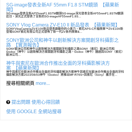
SG-image發表全新AF 55mm F1.8 STM鏡頭
【蘋果新
聞】
SG-image發表全新AF55mmF1.8STM鏡頭SG-image深光發表全新AF55mmF1.8STM鏡頭
近日，深光正式發表了全新的SG-imageAF55mmF1.8S...
SONY Vlog Camera ZV-E10 II 新品發表
【蘋果新聞】
SONYVlogCameraZV-E10II新品發表啟動你的小美力，索尼APS-C片幅微單™ZV-E10II新
登場SONY索尼有限公司正式發佈了新一代ZV系列微單&...
SONY歐洲公司和神牛以創新解決方案開創牙科攝影之
路
【實測報告】
SONY歐洲公司和神牛以創新解決方案開創牙科攝影之路SONY（索尼）歐洲公司和
Godox（神牛）以創新解決方案開創牙科攝影之路。Godox（神牛）通過與SONY（索尼）
歐洲公司...
神牛與索尼在歐洲合作推出全面的牙科攝影解決方
案
【蘋果新聞】
神牛與索尼在歐洲合作推出全面的牙科攝影解決方案神牛與索尼在歐洲合作推出全面的牙科
攝影解決方案2023/08/03神牛（Godox）將推出MF-R76S+與索尼（Sony）攜手在...
搜尋相關網頁
more...
提出問題 使用心得回饋
使用 GOOGLE 全網站搜尋