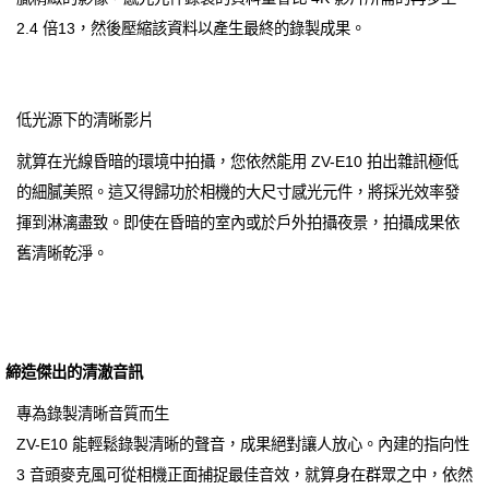
2.4 倍13，然後壓縮該資料以產生最終的錄製成果。
低光源下的清晰影片
就算在光線昏暗的環境中拍攝，您依然能用 ZV-E10 拍出雜訊極低
的細膩美照。這又得歸功於相機的大尺寸感光元件，將採光效率發
揮到淋漓盡致。即使在昏暗的室內或於戶外拍攝夜景，拍攝成果依
舊清晰乾淨。
締造傑出的清澈音訊
專為錄製清晰音質而生
ZV-E10 能輕鬆錄製清晰的聲音，成果絕對讓人放心。內建的指向性
3 音頭麥克風可從相機正面捕捉最佳音效，就算身在群眾之中，依然