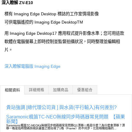
深入瞭解 ZV-E10
標有 Imaging Edge Desktop 標誌的工作室情境影像
可供電腦遙控的 Imaging Edge DesktopTM
用 Imaging Edge Desktop17 應用程式提升影像水準；您可用這款
軟體在電腦螢幕上即時控制並監督拍攝狀況，同時整理並編輯相
片。
深入瞭解電腦版 Imaging Edge
詳細規格
加購商品
優惠組合
相關資料
貴站強調 [總代理公司貨 ] 與水貨(平行輸入)有何差別?
Saramonic楓笛TC-NEO無線同步時碼器常見問題
【蘋果
新聞】
Saramonic楓笛TC-NEOKit無線同步時碼器常見問題Q1漂移一格是什麼？為什麼會漂移？漂
移一格是指時間碼與視訊畫面之間出現了1格（Frame）的不同步。比如相機拍攝的...