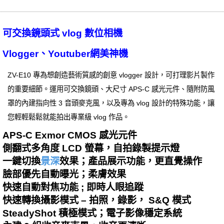
可交換鏡頭式 vlog 數位相機
Vlogger、Youtuber網美神機
ZV-E10 專為想創造藝術質感的創意 vlogger 設計，可打理影片製作
的重要細節。運用可交換鏡頭、大尺寸 APS-C 感光元件、隨附防風
罩的內建指向性 3 音頭麥克風，以及專為 vlog 設計的特殊功能，讓
您輕輕鬆鬆就能拍出專業級 vlog 作品。
APS-C Exmor CMOS 感光元件
側翻式多角度 LCD 螢幕，自拍錄製提示燈
一鍵切換
景深
效果；產品展示功能，更直覺操作
臉部優先自動曝光；柔膚效果
快速自動對焦功能 ; 即時人眼追蹤
快速轉換攝影模式 – 拍照，錄影， S&Q 模式
SteadyShot 積極模式；電子影像穩定系統