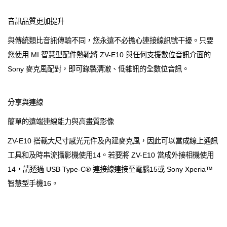
音訊品質更加提升
與傳統類比音訊傳輸不同，您永遠不必擔心連接線訊號干擾。只要
您使用 MI 智慧型配件熱靴將 ZV-E10 與任何支援數位音訊介面的
Sony 麥克風配對，即可錄製清澈、低雜訊的全數位音訊。
分享與連線
簡單的遠端連線能力與高畫質影像
ZV-E10 搭載大尺寸感光元件及內建麥克風，因此可以當成線上通訊
工具和及時串流攝影機使用14。若要將 ZV-E10 當成外接相機使用
14，請透過 USB Type-C® 連接線連接至電腦15或 Sony Xperia™
智慧型手機16。