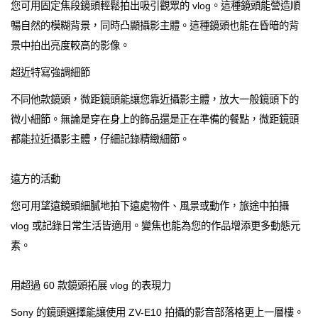
您可用固定焦段鏡頭輕鬆拍出吸引觀眾的 vlog。這種鏡頭能營造順
暢自然的模糊背景，同時凸顯攝影主體。這種鏡頭也能在昏暗的背
景中拍出亮度較高的影像。
超近特寫強調細節
不同他款鏡頭，微距鏡頭能讓您靠近攝影主體，放大一般鏡頭下的
微小細節。無論是穿在身上的飾品還是正在準備的餐點，微距鏡頭
都能拉近攝影主體，仔細記錄精緻細節。
遠方的活動
您可用望遠鏡頭細膩地拍下遠處物件、風景或動作，旅途中拍攝
vlog 或記錄日常生活皆適用。變焦也能為您的作品增添更多動態元
素。
用超過 60 款鏡頭拓展 vlog 的表現力
Sony 的鏡頭選擇能讓使用 ZV-E10 拍攝的影音部落格更上一層樓。