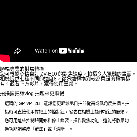
順暢專業的對焦轉換
您可根據心情自訂 ZV-E10 的對焦速度，拍攝令人驚豔的畫面。
相機提供七種不同的速度8，從迅速轉換到較為柔緩的轉換都
有。觀看下方影片，獲得使用靈感。
拍攝握把讓vlog 拍起來更順暢
選購的 GP-VPT2BT 能讓您更輕鬆地自拍並從高或低角度拍攝。拍
攝時可直接使用握把上的控制鈕，省去在相機上操作按鈕的麻煩。
您可用這些控制鈕開始和停止錄製、操作變焦功能，還能將散景切
換功能調整成「離焦」或「清晰」。