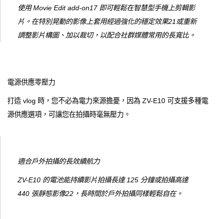
使用 Movie Edit add-on17 即可輕鬆在智慧型手機上剪輯影
片。在特別晃動的影像上套用經過強化的穩定效果21或重新
調整影片構圖、加以裁切，以配合社群媒體常用的長寬比。
電源供應零壓力
打造 vlog 時，您不必為電力來源擔憂，因為 ZV-E10 可支援多種電
源供應選項，可讓您在拍攝時毫無壓力。
適合戶外拍攝的長效續航力
ZV-E10 的電池能持續影片拍攝長達 125 分鐘或拍攝高達
440 張靜態影像22，長時間於戶外拍攝同樣輕鬆自在。