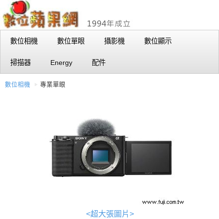
數位相機
數位單眼
攝影機
數位顯示
掃描器
Energy
配件
數位相機
專業單眼
<超大張圖片>