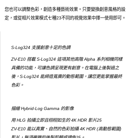
您也可以調整色彩，創造多種藝術效果。只要變換創意風格的設
定，或從相片效果模式七種23不同的視覺效果中擇一使用即可。
S-Log324 支援創意十足的色調
ZV-E10 搭載 S-Log324 這項其他高階 Alpha 系列相機同樣
具備的功能，可讓色調呈現更有創意。在電腦上後製過之
後，S-Log324 能締造寬廣的動態範圍，讓您更能掌握最終
色彩。
描繪 Hybrid-Log Gamma 的影像
用 HLG 拍攝立即且栩栩如生的 4K HDR 影片25
ZV-E10 能以真實、自然的色彩拍攝 4K HDR (高動態範圍)
影片，無須複雜的後製剪輯或調色25。