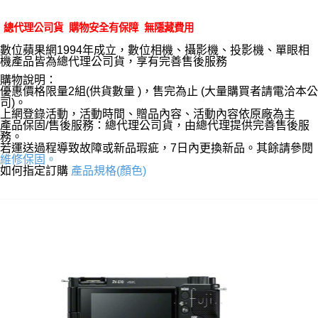
總代理公司貨 購物安全有保障 無隱藏費用
數位蘋果網1994年成立，數位相機、攝影機、投影機、單眼相
機產品皆為總代理公司貨，享有完善售後服務
購物說明：
優惠價格限量2組(供貨數量 )，售完為止 (大量購買者請電洽本公
司)。
上網登錄活動，活動時間、贈品內容、活動內容依原廠為主
產品保固/售後服務：總代理公司貨，由總代理提供完善售後服
務。
若運送過程導致故障或新品瑕疵，7日內更換新品。其餘請參閱
維修保固。
如何指定訂購
產品規格(顏色)