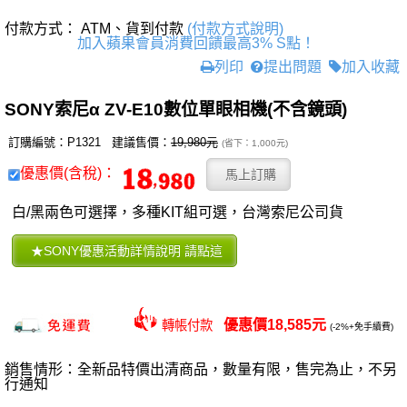
付款方式： ATM、貨到付款
(付款方式說明)
加入蘋果會員消費回饋最高3% S點！
列印
提出問題
加入收藏
SONY索尼α ZV-E10數位單眼相機(不含鏡頭)
訂購編號：P1321 建議售價：
19,980元
(省下：1,000元)
優惠價(含稅)：
白/黑兩色可選擇，多種KIT組可選，台灣索尼公司貨
優惠價18,585元
轉帳付款
(-2%+免手續費)
銷售情形：全新品特價出清商品，數量有限，售完為止，不另
行通知