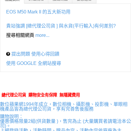
EOS M50 Mark II 的五大新功用
貴站強調 [總代理公司貨 ] 與水貨(平行輸入)有何差別?
搜尋相關網頁
more...
提出問題 使用心得回饋
使用 GOOGLE 全網站搜尋
總代理公司貨 購物安全有保障 無隱藏費用
數位蘋果網1994年成立，數位相機、攝影機、投影機、單眼相
機產品皆為總代理公司貨，享有完善售後服務
購物說明：
優惠價格限量2組(供貨數量 )，售完為止 (大量購買者請電洽本公
司)。
上網登錄活動，活動時間、贈品內容、活動內容依原廠為主