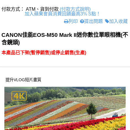
付款方式： ATM、貨到付款
(付款方式說明)
加入蘋果會員消費回饋最高3% S點！
列印
提出問題
加入收藏
CANON佳能EOS-M50 Mark II迷你數位單眼相機(不
含鏡頭)
本產品已下架(暫停銷售)或停止銷售(生產)
提升VLOG短片畫質