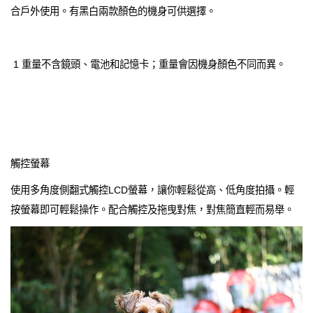
合戶外使用。有黑白兩款顏色的機身可供選擇。
1 重量不含鏡頭、電池和記憶卡；重量會因機身顏色不同而異。
觸控螢幕
使用多角度側翻式觸控LCD螢幕，讓你輕鬆從高、低角度拍攝。輕
按螢幕即可輕鬆操作。配合觸控及拖曳對焦，對焦簡直輕而易舉。