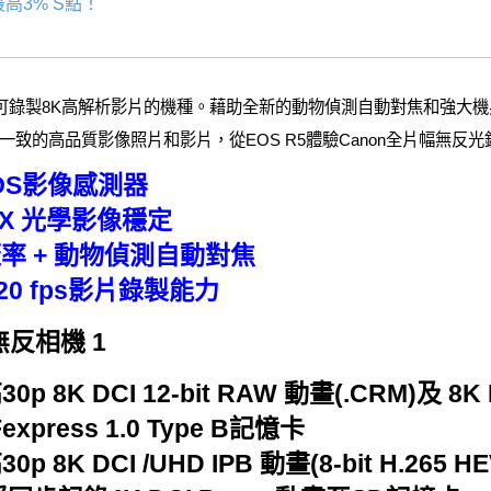
高3% S點！
第一台可錄製8K高解析影片的機種。藉助全新的動物偵測自動對焦和強大
致的高品質影像照片和影片，從EOS R5體驗Canon全片幅無反
OS影像感測器
X 光學影像穩定
蓋率 + 動物偵測自動對焦
 120 fps影片錄製能力
反相機 1
 DCI 12-bit RAW 動畫(.CRM)及 8K DC
CFexpress 1.0 Type B記憶卡
K DCI /UHD IPB 動畫(8-bit H.265 