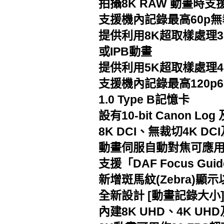
拍攝8K RAW 動畫時支援
支援機內記錄最高60p無裁切4
提供利用8K超取樣處理3 的
或IPB動畫
提供利用5K超取樣處理4 的最高
支援機內記錄最高120p6 無
1.0 Type B記憶卡
設有10-bit Canon Log 及
8K DCI、無裁切4K DC
動畫伺服自動對焦可應
支援「DAF Focus Gu
新增斑馬紋(Zebra)
全新設計 [動畫記錄大
內建8K UHD、4K U