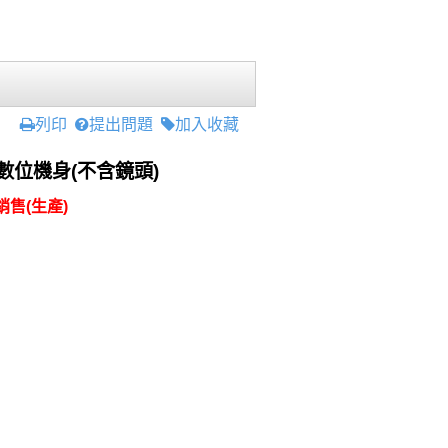
列印
提出問題
加入收藏
業數位機身(不含鏡頭)
售(生產)