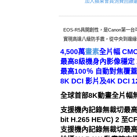
加入蘋果會員消費回饋最
EOS-R5具開創性，是Canon
實現高達八級防手震，從中央到邊緣一
4,500萬
畫素
全片幅 CM
最高8級機身內影像穩定 
最高100％ 自動對焦覆
8K DCI 影片及4K DCI
全球首部8K動畫全片幅無
支援機內記錄無裁切最高30p 8K
bit H.265 HEVC) 2 至
支援機內記錄無裁切最高30p 8