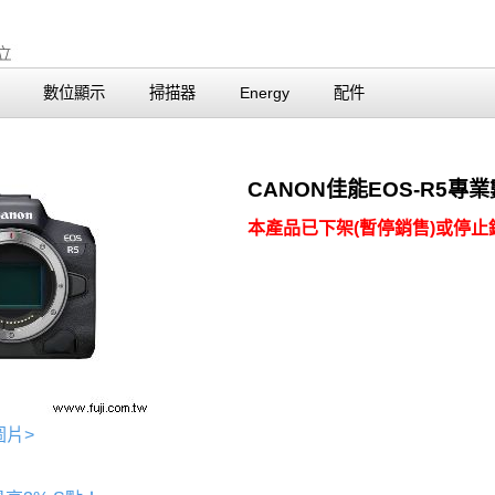
數位顯示
掃描器
Energy
配件
CANON佳能EOS-R5專
本產品已下架(暫停銷售)或停止銷
圖片>