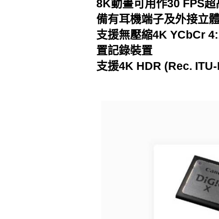
8K動畫可用作30 FPS
備有耳機端子及外接立
支援無壓縮4K YCbCr 4:2:
置記錄裝置
支援4K HDR (Rec. ITU-