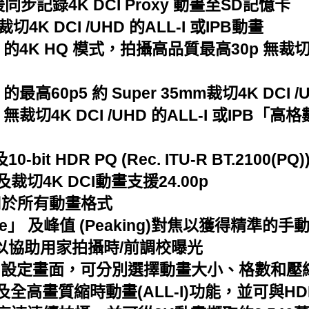
同步記錄4K DCI Proxy 動畫至SD記憶卡
K DCI /UHD 的ALL-I 或IPB動畫
4K HQ 模式，拍攝高品質最高30p 無裁切4K D
60p5 約 Super 35mm裁切4K DCI /U
裁切4K DCI /UHD 的ALL-I 或IPB「高格
10-bit HDR PQ (Rec. ITU-R BT.2100(PQ)
I及裁切4K DCI動畫支援24.00p
用於所有動畫格式
ide」 及峰值 (Peaking)對焦以獲得精準的手
顯示以協助用家拍攝時/前調校曝光
小]設定畫面，可分別選擇動畫大小、格數和壓
HD及全高畫質縮時動畫(ALL-I)功能，並可與H