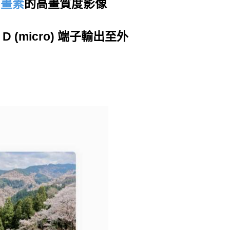
萬
畫素
的高畫質度影像
pe D (micro) 端子輸出至外