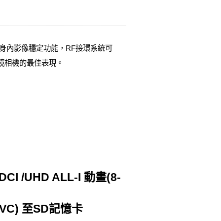
機身內影像穩定功能，RF接環系統可
光鏡相機的最佳表現。
I /UHD ALL-I 動畫(8-
HEVC) 至SD記憶卡