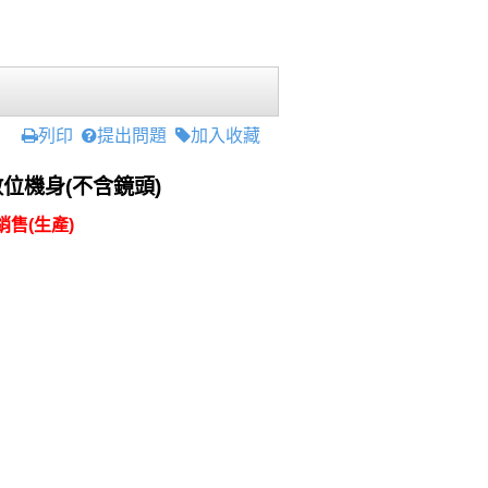
列印
提出問題
加入收藏
數位機身(不含鏡頭)
售(生產)