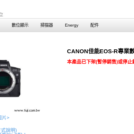
數位顯示
掃描器
Energy
配件
CANON佳能EOS-R專業
本產品已下架(暫停銷售)或停止銷
圖片>
方式說明)