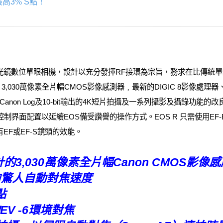
高3% S點！
片幅無反光鏡數位單眼相機，設計以充分發揮RF接環為宗旨，務求在比傳
n 3,030萬像素全片幅CMOS影像感測器﹐最新的DIGIC 8影像處理
Canon Log及10-bit輸出的4K短片拍攝及一系列攝影及攝錄功能的
控制界面配置以延續EOS備受讚譽的操作方式。EOS R 只需使用EF-
有EF或EF-S鏡頭的效能。
3,030萬像素全片幅Canon CMOS影像
秒的驚人自動對焦速度
點
V -6環境對焦