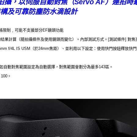
攝，以伺服自動對焦（Servo AF）連拍時
構及可靠防塵防水滴設計
身規格限制﹐可能不支援部分EF鏡頭功能
結果計算（隨拍攝條件及使用鏡頭而變化）。內部測試方式。[測試條件] 對焦亮度：
05mm f/4L IS USM（於24mm焦距）、並利用以下設定：使用快門按鈕釋
如自動對焦範圍設定為自動選擇，對焦範圍會劃分為最多143區。
100。