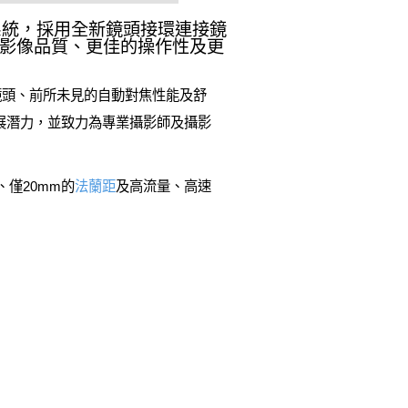
系統，採用全新鏡頭接環連接鏡
影像品質、更佳的操作性及更
質鏡頭、前所未見的自動對焦性能及舒
發展潛力，並致力為專業攝影師及攝影
、僅20mm的
法蘭距
及高流量、高速