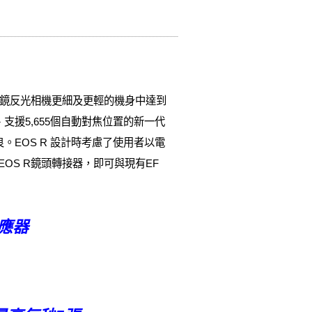
統單鏡反光相機更細及更輕的機身中達到
器、支援5,655個自動對焦位置的新一代
改良。EOS R 設計時考慮了使用者以電
EOS R鏡頭轉接器，即可與現有EF
感應器