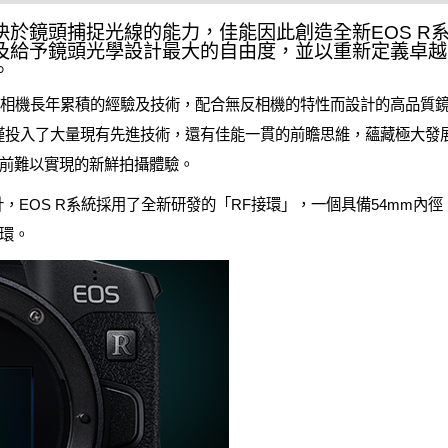
決於鏡頭捕捉光線的能力，佳能因此創造全新EOS R
及給予鏡頭光學設計最大的自由度，並以重新定義卓越
。
數位單眼相機長年累積的經驗及技術，配合無反相機的特性而設計的高品
統不僅投入了大量現有先進技術，還有佳能一貫的前瞻思維，蘊藏極大
前難以實現的新鮮拍攝體驗。
，EOS R系統採用了全新研發的「RF接環」，一個具備54mm內徑
環。