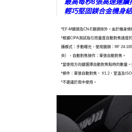
最高每秒8張高速連續拍
輕巧堅固鎂合金機身結
*EF-M鏡頭及CN-E鏡頭除外。由於機
*根據CIPA測試指引而量度自動對焦速度的
攝模式：手動曝光、使用鏡頭：RF 24-1
央）、自動對焦操作：單張自動對焦。
*當使用方向鍵選擇自動對焦點時的數量。
*條件：單張自動對焦， f/1.2，室溫及ISO 
*不建議於雨中使用。