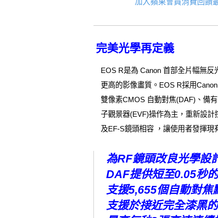
加入蘋果會員消費回饋最
完美光學再定義
EOS R是為 Canon 首部全
更高的影像畫質。EOS R採用Cano
雙像素CMOS 自動對焦(DAF)、備有
子觀景器(EVF)操作為主，重新設計
及EF-S鏡頭相容 ，讓使用者發揮現
為RF鏡頭改良光學設計的
DAF提供短至0.05
支援5,655個自動對焦
支援於接近完全漆黑的E