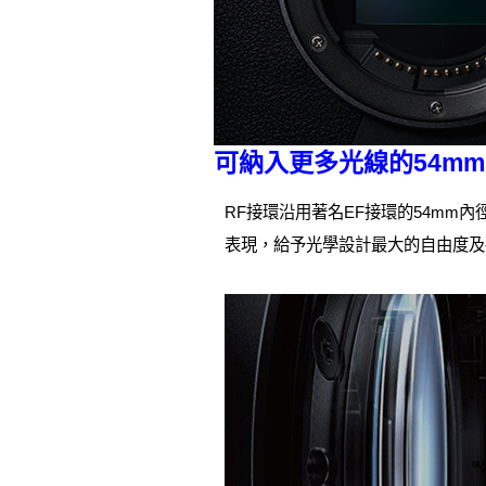
可納入更多光線的54m
RF接環沿用著名EF接環的54m
表現，給予光學設計最大的自由度及