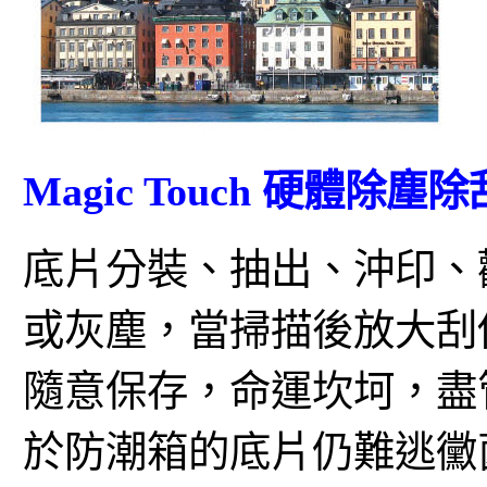
Magic Touch 硬體除塵
底片分裝、抽出、沖印、
或灰塵，當掃描後放大刮
隨意保存，命運坎坷，盡
於防潮箱的底片仍難逃黴