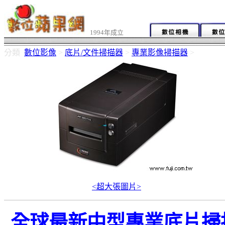
1994年成立
分類
數位影像
>
底片/文件掃描器
>
專業影像掃描器
>
<超大張圖片>
全球最新中型專業底片掃描器 Prof