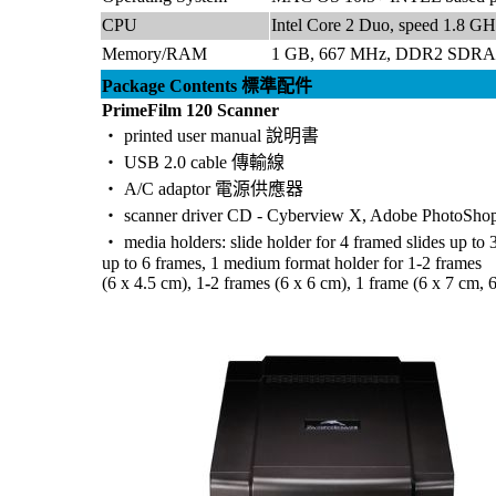
CPU
Intel Core 2 Duo, speed 1.8 G
Memory/RAM
1 GB, 667 MHz, DDR2 SDR
Package Contents 標準配件
PrimeFilm 120 Scanner
‧ printed user manual 說明書
‧ USB 2.0 cable 傳輸線
‧ A/C adaptor 電源供應器
‧ scanner driver CD - Cyberview X, Adobe PhotoShop
‧ media holders: slide holder for 4 framed slides up to 3
up to 6 frames, 1 medium format holder for 1-2 frames
(6 x 4.5 cm), 1
-
2 frames (6 x 6 cm), 1 frame (6 x 7 cm, 