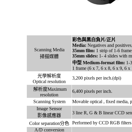
彩色與黑白負片/正片
Media:
Negatives and positives
Scanning Media
35mm film:
1 strip of 1-6 frame
35mm slides:
1- 4 slides with m
掃描媒體
中型 Medium-format film:
1-3
1 frame (6 x 7, 6 x 8, 6 x 9, 6 x 
光學解析度
3,200 pixels per inch.(dpi)
Optical resolution
解析度Maximum
6,400 pixels per inch.
resolution
Scanning System
Movable optical , fixed media, p
Image Sensor
3 line R, G & B linear CCD s
影像感應器
Performed by CCD RGB filter
Color separation分色
A/D conversion