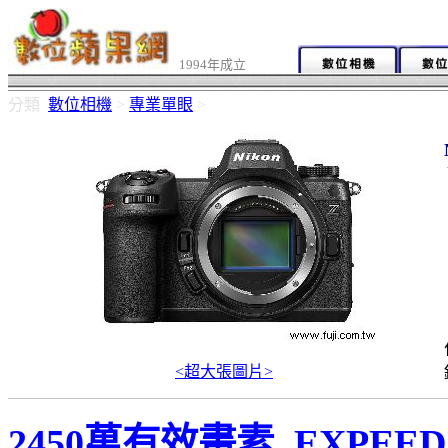
1994年成立
分類
數位相機
>
專業單眼
>
<超大張圖片>
2450萬有效畫素 EXPEED