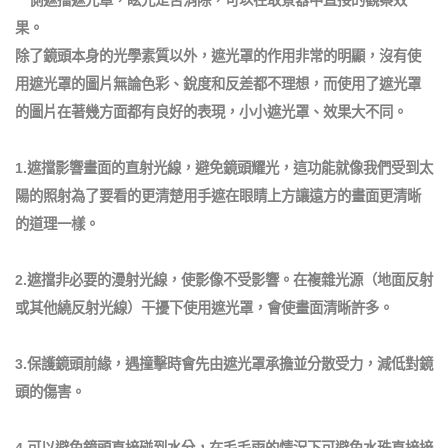
一側遮擋遮光罩，眩光是否消除，可以在取景器中直接的觀察效
果。
除了鏡頭本身的光學素質以外，遮光罩的作用非常的明顯，沒有使
用遮光罩的圖片無論色彩、銳度和反差都不理想，而使用了遮光罩
的圖片在著幾方面都有良好的表現，小小遮光罩、效果大不同。
1.遮擋影響畫面的直射光線，避免鏡頭耀光，這功能就像我們受到太
陽的照射為了要看的更清楚用手遮在眼睛上方讓遠方的畫面更清晰
的道理一樣。
2.遮擋非必要的漫射光線，使影像不受影響。在複雜光源（地面反射
或其他繞反射光線）干擾下使用遮光罩，會使畫面清晰許多。
3.保護鏡頭前緣，遇撞擊時會先由遮光罩承擔並分散受力，減低對鏡
頭的傷害。