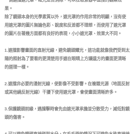
一側遮擋遮光罩，眩光是否消除，可以在取景器中直接的觀察效
果。
除了鏡頭本身的光學素質以外，遮光罩的作用非常的明顯，沒有使
用遮光罩的圖片無論色彩、銳度和反差都不理想，而使用了遮光罩
的圖片在著幾方面都有良好的表現，小小遮光罩、效果大不同。
1.遮擋影響畫面的直射光線，避免鏡頭耀光，這功能就像我們受到太
陽的照射為了要看的更清楚用手遮在眼睛上方讓遠方的畫面更清晰
的道理一樣。
2.遮擋非必要的漫射光線，使影像不受影響。在複雜光源（地面反射
或其他繞反射光線）干擾下使用遮光罩，會使畫面清晰許多。
3.保護鏡頭前緣，遇撞擊時會先由遮光罩承擔並分散受力，減低對鏡
頭的傷害。