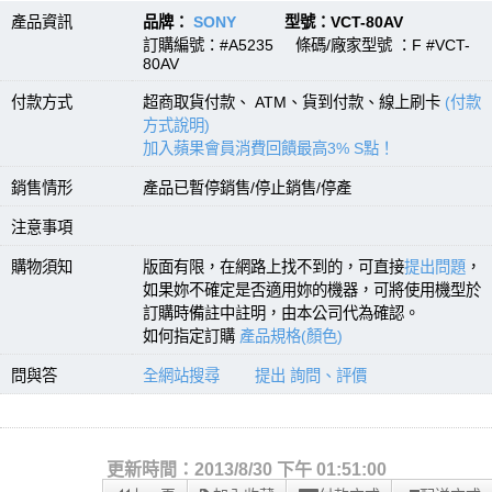
產品資訊
品牌：
SONY
型號：VCT-80AV
訂購編號：#A5235 條碼/廠家型號 ：F #VCT-
80AV
付款方式
超商取貨付款、 ATM、貨到付款、線上刷卡
(付款
方式說明)
加入蘋果會員消費回饋最高3% S點！
銷售情形
產品已暫停銷售/停止銷售/停產
注意事項
購物須知
版面有限，在網路上找不到的，可直接
提出問題
，
如果妳不確定是否適用妳的機器，可將使用機型於
訂購時備註中註明，由本公司代為確認。
如何指定訂購
產品規格(顏色)
問與答
全網站搜尋
提出 詢問、評價
更新時間：2013/8/30 下午 01:51:00