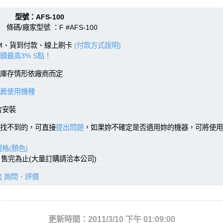
型號：AFS-100
條碼/廠家型號 ：F #AFS-100
TM、貨到付款、線上刷卡
(付款方式說明)
饋最高3% S點！
庫存情形依廠商而定
薦使用機種
含安裝
找不到的，可直接
提出問題
，如果妳不確定是否適用妳的機器，可將使用
格(顏色)
)，售完為止(大量訂購請洽本公司)
出 詢問、評價
更新時間：2011/3/10 下午 01:09:00