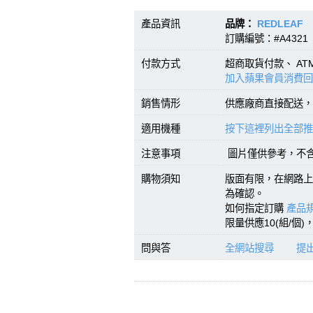
產品資訊
品牌：
REDLEAF
訂購編號：#A4321 
付款方式
超商取貨付款、 A
加入蘋果會員消費回
銷售情形
供應廠商直接配送，
適用機種
按下這裡列出全部推
注意事項
圖片僅供參考，不
購物須知
版面有限，在網路上
為確認。
如何指定訂購
產品規
限量供應10(組/個
問與答
全網站搜尋
提