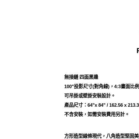
無接縫 四面黑邊
100"投影尺寸(對角線)，4:3畫面比
可吊掛或壁掛安裝設計。
產品尺寸：64"x 84" / 162.56 x 213
不含安裝，如需安裝費用另計。
方形造型線條現代，八角造型堅固美