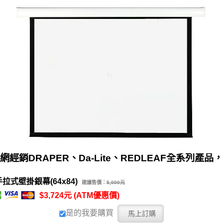
網經銷DRAPER、Da-Lite、REDLEAF全系列產品
拉式壁掛銀幕(64x84)
建議售價：
5,000元
$3,724元 (ATM優惠價)
是的我要購買