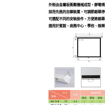
外殼由金屬板衝壓機械成型，靜電噴
採用先進的自鎖裝置，可調節銀幕停
可選配不同的安裝掛件，方便將銀幕
適用於賓館、商務中心、學校、娛樂