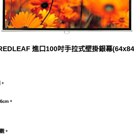
REDLEAF 進口100吋手拉式壁掛銀幕(64x84
例。
.36cm。
觀。