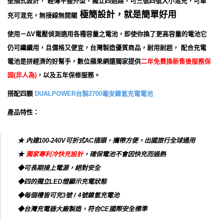
壁插式設計， 輕薄平整外型，獨立四迴路，可三號四號大小混充，可單
極簡設計，就是簡單好用
充可混充，無接線無開關
使用－ΔV電壓偵測適用各種容量之電池，即使你換了更高容量的電池它
仍可繼續用，且價格又便宜，台灣製造優質商品，耐用耐超， 配合充電
電池是拼經濟的好幫手，數位蘋果網還獨家提供
二年免費換新售後服務保
固(非人為)
，以及五年保修服務。
搭配四顆
DUALPOWER台製2700毫安鎳氫充電電池
產品特性：
★ 內建100-240V可折式AC插頭，攜帶方便，出國旅行全球通用
★
獨家專利冷快充設計
，確保電池不會因快充而過熱
◆可長期接上電源，絕對安全
◆四的獨立LED燈顯示充電狀態
◆每個槽皆可充3號 / 4號鎳氫充電池
◆台灣充電器大廠製造，符合CE國際安全標準