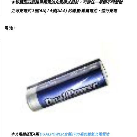
★智慧型四迴路單顆電池充電模式設計，可對任一單顆不同型號
之可充電式 3號(AA) / 4號(AAA) 的鎳氫/鎳鎘電池，進行充電
電 池：
本充電組搭配4顆
DUALPOWER台製2700毫安鎳氫充電電池