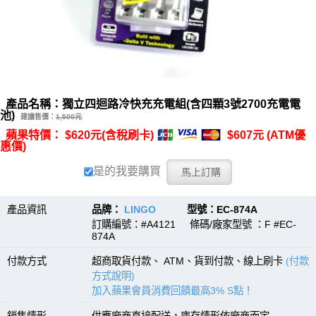
產品名稱：獨立四迴路冷快充充電組(含四顆3號2700充電電
池)
建議售價：
1,500元
蘋果特價： $620元(含稅刷卡)
$607元 (ATM優
惠價)
是的我要購買
產品資訊
品牌：
LINGO
型號：EC-874A
訂購編號：#A4121 條碼/廠家型號 ：F #EC-
874A
付款方式
超商取貨付款、 ATM、貨到付款、線上刷卡
(付款
方式說明)
加入蘋果會員消費回饋最高3% S點！
銷售情形
供應廠商直接配送，庫存情形依廠商而定