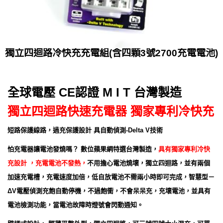
獨立四迴路冷快充充電組(含四顆3號2700充電電池)
全球電壓 CE認證 M I T 台灣製造
獨立四迴路快速充電器 獨家專利冷快充
短路保護線路，過充保護設計 具自動偵測-Delta V技術
怕充電器讓電池發燒嗎？ 數位蘋果網特選台灣製造，
具有獨家專利冷快
充設計 ，充電電池不發熱，
不用擔心電池燒壞，獨立四迴路，並有兩個
加速充電槽，充電速度加倍，低自放電池不需兩小時即可完成，智慧型－
ΔV電壓偵測充飽自動停機，不過飽衝，不會呆呆充，充壞電池，並具有
電池檢測功能，當電池故障時燈號會閃動通知。