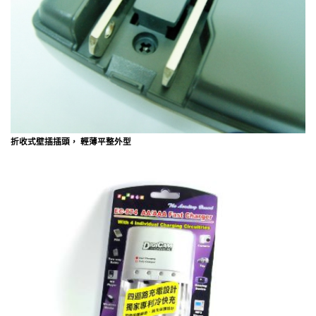
折收式壁插插頭， 輕薄平整外型