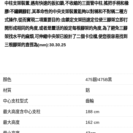
中柱支架裝置,遇有快速的扳扣鎖,不收縮的三面管中柱,搖把手柄和橡
膠/不鏽鋼腳釘,其革命性的中央支架裝置能夠以對稱和不對稱二種方
式操作,從而實現二項重要目的:由鎖定支架迅速定位使三腳架立即打
開形成相同的角度,或者是靈活的設定每根腳架的角度,為了避免三腳
架找水平的麻煩,可伸縮中央架已設計了二個卡位檔,使您很容易找到
三根腳架的直徑為(mm):30.30.25
規格
顏色
475銀/475B黑
材質
鋁
中心支柱型式
齒輪
最大高度含中心支柱
188 cm
最大高度
162 cm