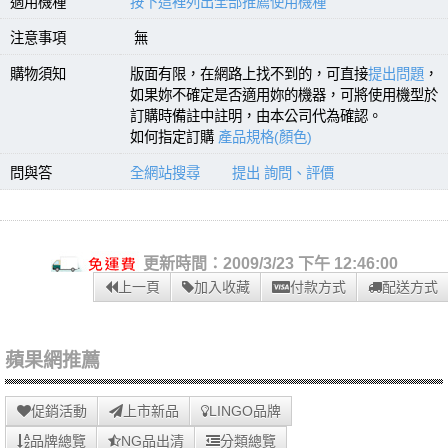
適用機種
按下這裡列出全部推薦使用機種
注意事項
無
購物須知
版面有限，在網路上找不到的，可直接
提出問題
，
如果妳不確定是否適用妳的機器，可將使用機型於
訂購時備註中註明，由本公司代為確認。
如何指定訂購
產品規格(顏色)
問與答
全網站搜尋
提出 詢問、評價
更新時間：2009/3/23 下午 12:46:00
上一頁
加入收藏
付款方式
配送方式
蘋果網推薦
促銷活動
上市新品
LINGO品牌
品牌總覽
NG品出清
分類總覽