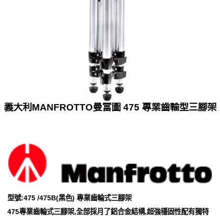
義大利MANFROTTO曼富圖 475 專業齒輸型三腳架
型號:475 /475B(黑色) 專業齒輪式三腳架
475專業齒輪式三腳架,全部採月了鋁合金結構,超強穩固性配有獨特