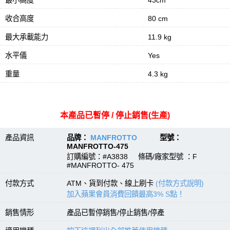
最小高度
43cm
收合高度
80 cm
最大承載能力
11.9 kg
水平儀
Yes
重量
4.3 kg
本產品已暫停 / 停止銷售(生產)
產品資訊
品牌：
MANFROTTO
型號：
MANFROTTO-475
訂購編號：#A3838 條碼/廠家型號 ：F
#MANFROTTO- 475
付款方式
ATM、貨到付款、線上刷卡
(付款方式說明)
加入蘋果會員消費回饋最高3% S點！
銷售情形
產品已暫停銷售/停止銷售/停產