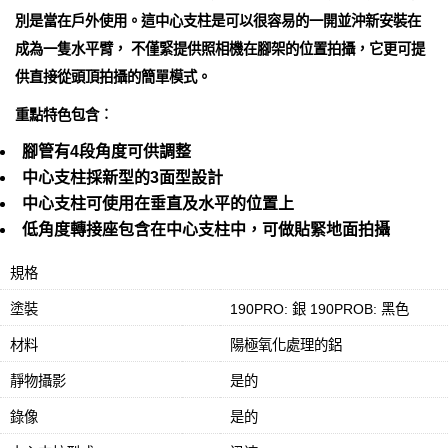
別是當在戶外使用。這中心支柱是可以很容易的一開並沖新安裝在
成為一隻水平臂， 不僅緊提供照相機在腳架的位置拍攝，它更可提
供直接從頭頂拍攝的簡單模式。
重點特色包含︰
腳管有4段角度可供調整
中心支柱採新型的3面型設計
中心支柱可使用在垂直及水平的位置上
低角度轉接座包含在中心支柱中，可做貼緊地面拍攝
規格
塗裝
190PRO: 銀 190PROB: 黑色
材料
陽極氧化處理的鋁
靜物攝影
是的
錄像
是的