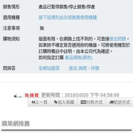
銷售情形
產品已暫停銷售/停止銷售/停產
適用機種
按下這裡列出全部推薦使用機種
注意事項
無
購物須知
版面有限，在網路上找不到的，可直接
提出問題
，
如果妳不確定是否適用妳的機器，可將使用機型於
訂購時備註中註明，由本公司代為確認。
如何指定訂購
產品規格(顏色)
問與答
全網站搜尋
提出 詢問、評價
更新時間：2010/10/20 下午 04:58:00
上一頁
加入收藏
付款方式
配送方式
蘋果網推薦