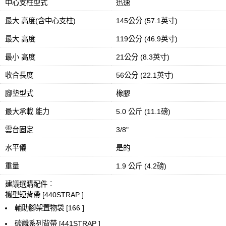
中心支柱型式
迅速
最大 高度(含中心支柱)
145公分 (57.1英寸)
最大 高度
119公分 (46.9英寸)
最小 高度
21公分 (8.3英寸)
收合長度
56公分 (22.1英寸)
腳墊型式
橡膠
最大承載 能力
5.0 公斤 (11.1磅)
雲台固定
3/8"
水平儀
是的
重量
1.9 公斤 (4.2磅)
建議選購配件︰
攜型短背帶 [440STRAP ]
輔助腳架置物袋 [166 ]
碳纖系列背帶 [441STRAP ]