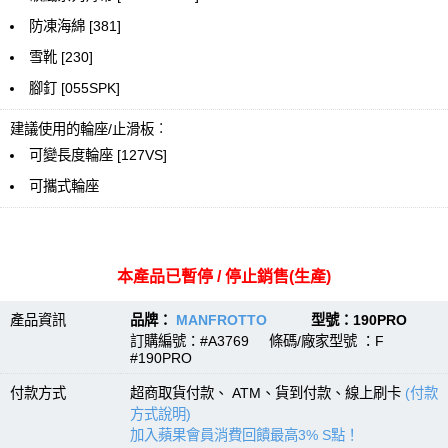
防凍海綿 [381]
雪靴 [230]
腳釘 [055SPK]
建議使用的輪座/止滑板︰
可變長度輪座 [127VS]
可攜式輪座
本產品已暫停 / 停止銷售(生產)
產品資訊
品牌：
MANFROTTO
型號：190PRO
訂購編號：#A3769 條碼/廠家型號 ：F
#190PRO
付款方式
超商取貨付款、 ATM、貨到付款、線上刷卡
(付款
方式說明)
加入蘋果會員消費回饋最高3% S點！