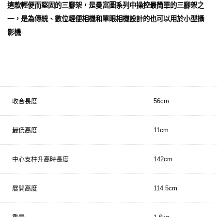
這款輕便而堅固的三腳架，是曼富圖系列中操控最簡單的三腳架之
一，是為傳統、數位輕便相機和單眼相機設計的也可以用於小型攝
影機
規格
收合長度
56cm
最低高度
11cm
中心支柱升高時長度
142cm
展開高度
114.5cm