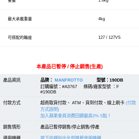
重量
1.6kg
最大承載重量
4kg
可搭配的輪座
127 / 127VS
本產品已暫停 / 停止銷售(生產)
產品資訊
品牌：
MANFROTTO
型號：190DB
訂購編號：#A3767 條碼/廠家型號 ：F
#190DB
付款方式
超商取貨付款、 ATM、貨到付款、線上刷卡
(付款
方式說明)
加入蘋果會員消費回饋最高3% S點！
銷售情形
產品已暫停銷售/停止銷售/停產
適用機種
按下這裡列出全部推薦使用機種