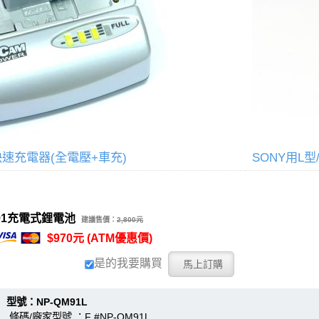
快速充電器(全電壓+車充)
SONY用L型
M91充電式鋰電池
建議售價：
2,800元
$970元 (ATM優惠價)
是的我要購買
：NP-QM91L
 條碼/廠家型號 ：F #NP-QM91L