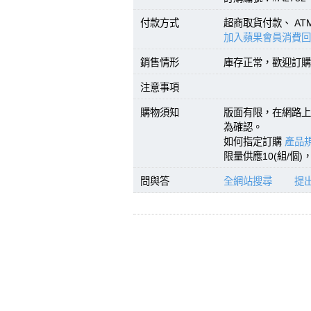
付款方式
超商取貨付款、 A
加入蘋果會員消費回
銷售情形
庫存正常，歡迎訂購(
注意事項
購物須知
版面有限，在網路上
為確認。
如何指定訂購
產品規
限量供應10(組/個
問與答
全網站搜尋
提