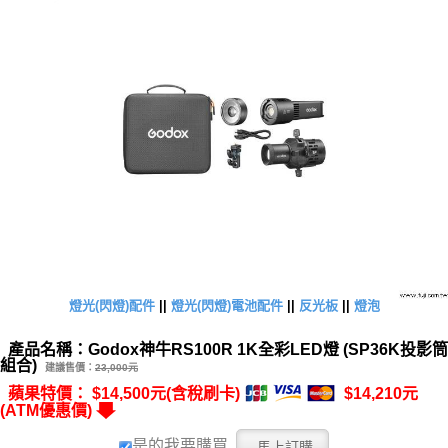
燈光(閃燈)配件
||
燈光(閃燈)電池配件
||
反光板
||
燈泡
產品名稱：Godox神牛RS100R 1K全彩LED燈 (SP36K投影筒
組合)
建議售價：
23,000元
蘋果特價： $14,500元(含稅刷卡)
$14,210元
(ATM優惠價)
是的我要購買