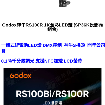
Godox神牛RS100R 1K全彩LED燈 (SP36K投影筒
組合)
一體式鋰電池LED燈 DMX控制 神牛S接頭 開年公司
貨
0.1％千分級調光 支援NFC加燈 LCD螢幕