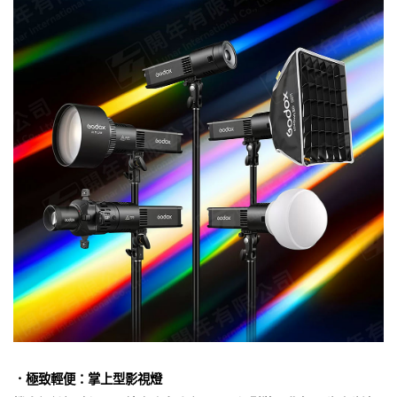
．極致輕便：掌上型影視燈