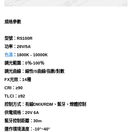
規格參數
型號：RS100R
功率：28V/5A
色溫
：1800K - 10000K
調光範圍：0％-100％
調光曲線：線性/S曲線/指數/對數
FX光效：14種
CRI：≥90
TLCI：≥92
控制方式：有線DMX/RDM、藍牙、燈體控制
供電規格：20V 6A
藍牙控制距離：30m
運作環境溫度：-10°~40°