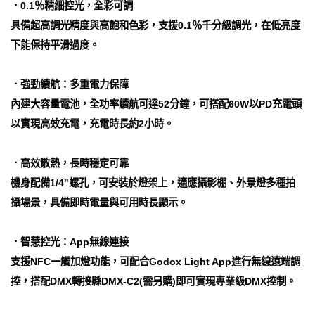
．0.1％精細控光，全彩可調
具備超高調光精度與高飽和色彩，支援0.1％千分級調光，在低亮度
下能保持平滑過度。
．強勁續航：多重電力保障
內建大容量電池，全功率續航可達52分鐘，可搭配60W以PD充電頭
以實現高效充電，充電時長約2小時。
．高效散熱，長時穩定可靠
機身配備1/4"螺孔，可安裝於燈架上，適應攝影棚、外景燈多種拍
攝場景，具備即時電量與可用時長顯示。
．智慧控光：App無線連接
支援NFC一觸加燈功能，可配合Godox Light App進行無線遠端調
控，搭配DMX轉接縣DMX-C2(需另購)即可實現專業級DMX控制。