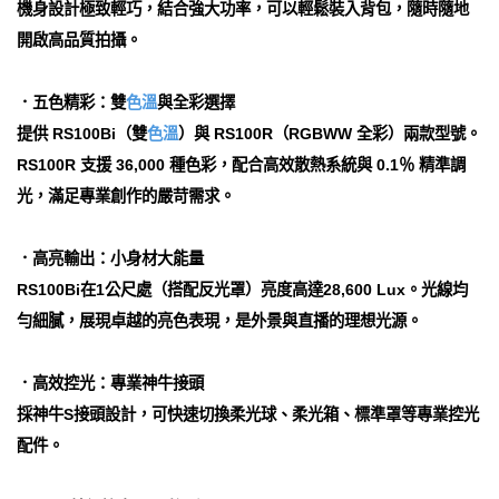
機身設計極致輕巧，結合強大功率，可以輕鬆裝入背包，隨時隨地
開啟高品質拍攝。
．五色精彩：雙
色溫
與全彩選擇
提供 RS100Bi（雙
色溫
）與 RS100R（RGBWW 全彩）兩款型號。
RS100R 支援 36,000 種色彩，配合高效散熱系統與 0.1％ 精準調
光，滿足專業創作的嚴苛需求。
．高亮輸出：小身材大能量
RS100Bi在1公尺處（搭配反光罩）亮度高達28,600 Lux。光線均
勻細膩，展現卓越的亮色表現，是外景與直播的理想光源。
．高效控光：專業神牛接頭
採神牛S接頭設計，可快速切換柔光球、柔光箱、標準罩等專業控光
配件。