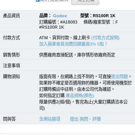
產品資訊
品牌：
Godox
型號：RS100R 1K
訂購編號：#A18083 條碼/廠家型號 ：F
#RS100R 1K
付款方式
ATM、貨到付款、線上刷卡
(付款方式說明)
加入蘋果會員消費回饋最高3% S點！
銷售情形
供應廠商直接配送，庫存情形依廠商而定
注意事項
購物須知
版面有限，在網路上找不到的，可直接
提出問題
，
如果妳不確定是否適用妳的機器，可將使用機型於
訂購時備註中註明，由本公司代為確認。
如何指定訂購
產品規格(顏色)
限量供應2(組/個)，售完為止(大量訂購請洽本公
司)
問與答
全網站搜尋
提出 詢問、評價