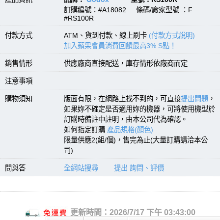
訂購編號：#A18082 條碼/廠家型號 ：F
#RS100R
付款方式
ATM、貨到付款、線上刷卡
(付款方式說明)
加入蘋果會員消費回饋最高3% S點！
銷售情形
供應廠商直接配送，庫存情形依廠商而定
注意事項
購物須知
版面有限，在網路上找不到的，可直接
提出問題
，
如果妳不確定是否適用妳的機器，可將使用機型於
訂購時備註中註明，由本公司代為確認。
如何指定訂購
產品規格(顏色)
限量供應2(組/個)，售完為止(大量訂購請洽本公
司)
問與答
全網站搜尋
提出 詢問、評價
更新時間：2026/7/17 下午 03:43:00