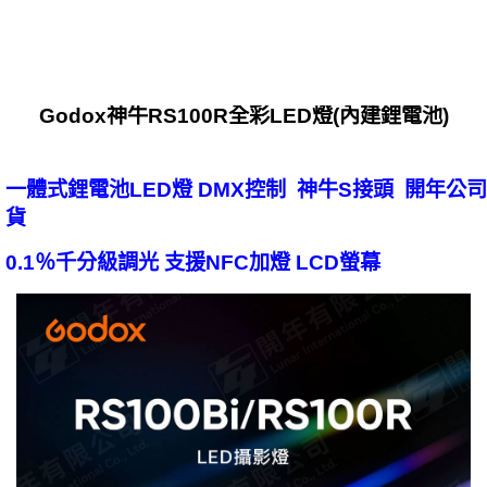
Godox神牛RS100R全彩LED燈(內建鋰電池)
一體式鋰電池LED燈 DMX控制 神牛S接頭 開年公司
貨
0.1％千分級調光 支援NFC加燈 LCD螢幕