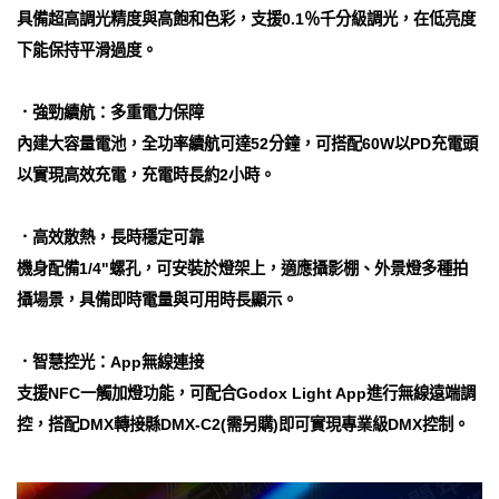
具備超高調光精度與高飽和色彩，支援0.1％千分級調光，在低亮度
下能保持平滑過度。
．強勁續航：多重電力保障
內建大容量電池，全功率續航可達52分鐘，可搭配60W以PD充電頭
以實現高效充電，充電時長約2小時。
．高效散熱，長時穩定可靠
機身配備1/4"螺孔，可安裝於燈架上，適應攝影棚、外景燈多種拍
攝場景，具備即時電量與可用時長顯示。
．智慧控光：App無線連接
支援NFC一觸加燈功能，可配合Godox Light App進行無線遠端調
控，搭配DMX轉接縣DMX-C2(需另購)即可實現專業級DMX控制。