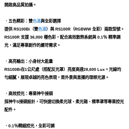
開啟高品質拍攝。
．五色精彩：雙
色溫
與全彩選擇
提供 RS100Bi（雙
色溫
）與 RS100R（RGBWW 全彩）兩款型號。
RS100R 支援 36,000 種色彩，配合高效散熱系統與 0.1％ 精準調
光，滿足專業創作的嚴苛需求。
．高亮輸出：小身材大能量
RS100Bi在1公尺處（搭配反光罩）亮度高達28,600 Lux。光線均
勻細膩，展現卓越的亮色表現，是外景與直播的理想光源。
．高效控光：專業神牛接頭
採神牛S接頭設計，可快速切換柔光球、柔光箱、標準罩等專業控光
配件。
．0.1％精細控光，全彩可調