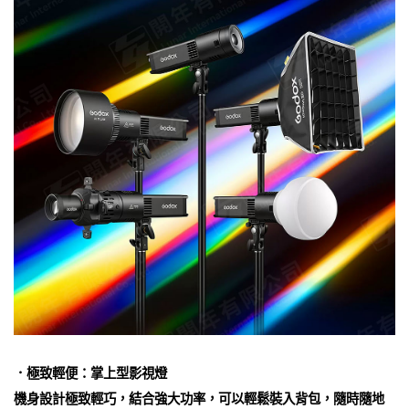
．極致輕便：掌上型影視燈
機身設計極致輕巧，結合強大功率，可以輕鬆裝入背包，隨時隨地