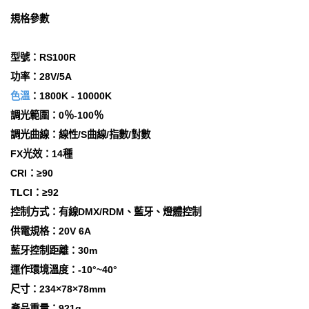
規格參數
型號：RS100R
功率：28V/5A
色溫
：1800K - 10000K
調光範圍：0％-100％
調光曲線：線性/S曲線/指數/對數
FX光效：14種
CRI：≥90
TLCI：≥92
控制方式：有線DMX/RDM、藍牙、燈體控制
供電規格：20V 6A
藍牙控制距離：30m
運作環境溫度：-10°~40°
尺寸：234×78×78mm
產品重量：921g