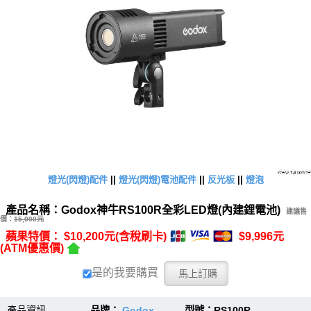
燈光(閃燈)配件
||
燈光(閃燈)電池配件
||
反光板
||
燈泡
產品名稱：Godox神牛RS100R全彩LED燈(內建鋰電池)
建議售
價：
15,000元
蘋果特價： $10,200元(含稅刷卡)
$9,996元
(ATM優惠價)
是的我要購買
產品資訊
品牌：
Godox
型號：RS100R