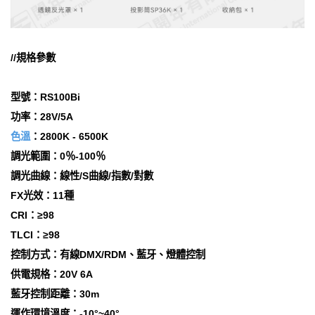
//規格參數
型號：RS100Bi
功率：28V/5A
色溫
：2800K - 6500K
調光範圍：0％-100％
調光曲線：線性/S曲線/指數/對數
FX光效：11種
CRI：≥98
TLCI：≥98
控制方式：有線DMX/RDM、藍牙、燈體控制
供電規格：20V 6A
藍牙控制距離：30m
運作環境溫度：-10°~40°