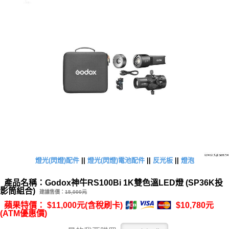
燈光(閃燈)配件
||
燈光(閃燈)電池配件
||
反光板
||
燈泡
產品名稱：Godox神牛RS100Bi 1K雙色溫LED燈 (SP36K投
影筒組合)
建議售價：
15,000元
蘋果特價： $11,000元(含稅刷卡)
$10,780元
(ATM優惠價)