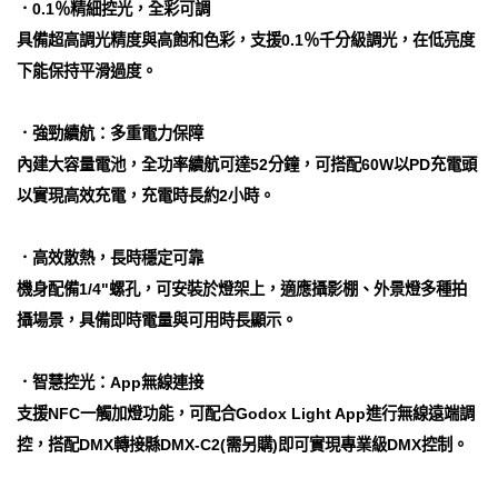
．0.1％精細控光，全彩可調
具備超高調光精度與高飽和色彩，支援0.1％千分級調光，在低亮度
下能保持平滑過度。
．強勁續航：多重電力保障
內建大容量電池，全功率續航可達52分鐘，可搭配60W以PD充電頭
以實現高效充電，充電時長約2小時。
．高效散熱，長時穩定可靠
機身配備1/4"螺孔，可安裝於燈架上，適應攝影棚、外景燈多種拍
攝場景，具備即時電量與可用時長顯示。
．智慧控光：App無線連接
支援NFC一觸加燈功能，可配合Godox Light App進行無線遠端調
控，搭配DMX轉接縣DMX-C2(需另購)即可實現專業級DMX控制。