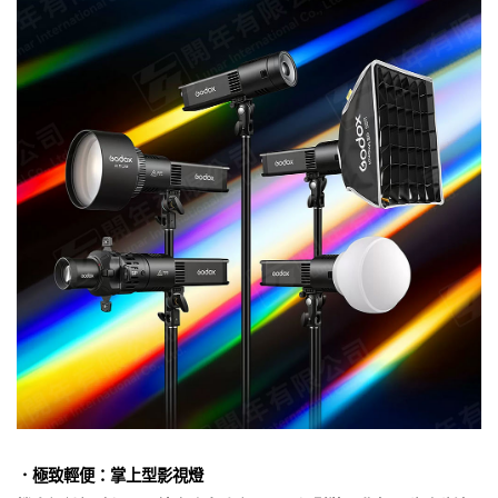
．極致輕便：掌上型影視燈