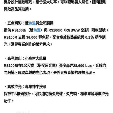
機身設計極致輕巧，結合強大功率，可以輕鬆裝入背包，隨時隨地
開啟高品質拍攝。
．五色精彩：雙
色溫
與全彩選擇
提供 RS100Bi（雙
色溫
）與 RS100R（RGBWW 全彩）兩款型號。
RS100R 支援 36,000 種色彩，配合高效散熱系統與 0.1％ 精準調
光，滿足專業創作的嚴苛需求。
．高亮輸出：小身材大能量
RS100Bi在1公尺處（搭配反光罩）亮度高達28,600 Lux。光線均
勻細膩，展現卓越的亮色表現，是外景與直播的理想光源。
．高效控光：專業神牛接頭
採神牛S接頭設計，可快速切換柔光球、柔光箱、標準罩等專業控光
配件。