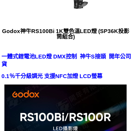
Godox神牛RS100Bi 1K雙色溫LED燈 (SP36K投影
筒組合)
一體式鋰電池LED燈 DMX控制 神牛S接頭 開年公司
貨
0.1％千分級調光 支援NFC加燈 LCD螢幕