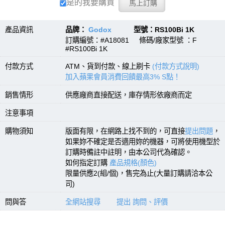
是的我要購買
產品資訊
品牌：
Godox
型號：RS100Bi 1K
訂購編號：#A18081 條碼/廠家型號 ：F
#RS100Bi 1K
付款方式
ATM、貨到付款、線上刷卡
(付款方式說明)
加入蘋果會員消費回饋最高3% S點！
銷售情形
供應廠商直接配送，庫存情形依廠商而定
注意事項
購物須知
版面有限，在網路上找不到的，可直接
提出問題
，
如果妳不確定是否適用妳的機器，可將使用機型於
訂購時備註中註明，由本公司代為確認。
如何指定訂購
產品規格(顏色)
限量供應2(組/個)，售完為止(大量訂購請洽本公
司)
問與答
全網站搜尋
提出 詢問、評價