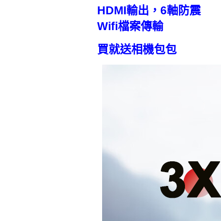
HDMI輸出，6軸防震
Wifi檔案傳輸
買就送相機包包