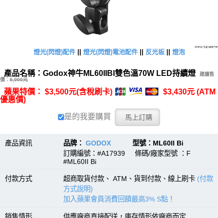
燈光(閃燈)配件
||
燈光(閃燈)電池配件
||
反光板
||
燈泡
產品名稱：Godox神牛ML60IIBI雙色溫70W LED持續燈
建議售
價：
5,000元
蘋果特價： $3,500元(含稅刷卡)
$3,430元 (ATM
優惠價)
是的我要購買
產品資訊
品牌：
GODOX
型號：ML60II Bi
訂購編號：#A17939 條碼/廠家型號 ：F
#ML60II Bi
付款方式
超商取貨付款、 ATM、貨到付款、線上刷卡
(付款
方式說明)
加入蘋果會員消費回饋最高3% S點！
銷售情形
供應廠商直接配送，庫存情形依廠商而定