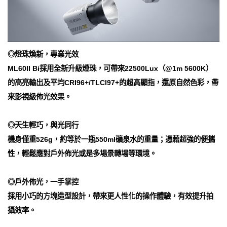
◎
燈珠煥新，專業光效
ML60II Bi採用全新升級燈珠，可帶來22500Lux（@1m 5600K）
的高亮輸出及平均CRI96+/TLCI97+的超高顯指，還原自然色彩，帶
來影視級佈光效果。
◎天生輕巧，與光同行
機身僅重526g，約等於一瓶550ml礦泉水的重量；憑藉超強的便攜
性，輕鬆應對戶外佈光或是多場景轉場等環境。
◎戶外佈光，一手掌控
採用小巧的方塊造型設計，帶來更人性化的操作體驗，有效提升拍
攝效率。