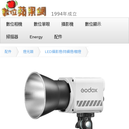
數位相機
數位單眼
攝影機
數位顯示
掃描器
Energy
配件
配件
燈光類
LED攝影燈/持續燈/棚燈