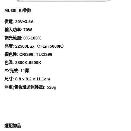
ML60II Bi參數
供電: 20V⎓3.5A
輸入功率: 70W
調光範圍: 0%-100%
亮度: 22500Lux（@1m 5600K）
顯色性: CRI≥96; TLCI≥96
色溫: 2800K-6500K
FX光效: 11類
尺寸: 8.8 x 9.2 x 11.1cm
淨重(包含燈頭保護罩): 526g
選配物品