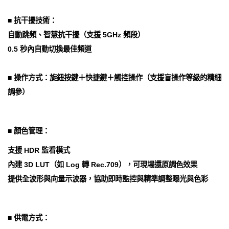
■ 抗干擾技術：
自動跳頻、智慧抗干擾（支援 5GHz 頻段）
0.5 秒內自動切換最佳頻道
■ 操作方式：旋鈕按鍵＋快捷鍵＋觸控操作（支援盲操作等級的精細
調參）
■ 顏色管理：
支援 HDR 監看模式
內建 3D LUT（如 Log 轉 Rec.709），可現場還原調色效果
提供全波形與向量示波器，協助即時監控與精準調整曝光與色彩
■ 供電方式：