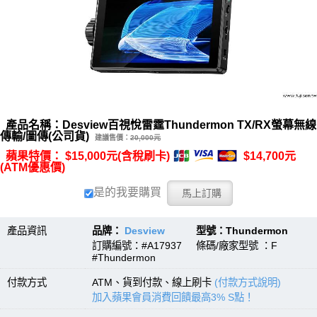
產品名稱：Desview百視悅雷霆Thundermon TX/RX螢幕無線
傳輸/圖傳(公司貨)
建議售價：
20,000元
蘋果特價： $15,000元(含稅刷卡)
$14,700元
(ATM優惠價)
是的我要購買
產品資訊
品牌：
Desview
型號：Thundermon
訂購編號：#A17937 條碼/廠家型號 ：F
#Thundermon
付款方式
ATM、貨到付款、線上刷卡
(付款方式說明)
加入蘋果會員消費回饋最高3% S點！