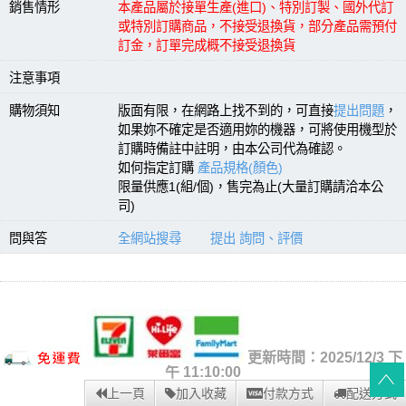
銷售情形
本產品屬於接單生產(進口)、特別訂製、國外代訂
或特別訂購商品，不接受退換貨，部分產品需預付
訂金，訂單完成概不接受退換貨
注意事項
購物須知
版面有限，在網路上找不到的，可直接
提出問題
，
如果妳不確定是否適用妳的機器，可將使用機型於
訂購時備註中註明，由本公司代為確認。
如何指定訂購
產品規格(顏色)
限量供應1(組/個)，售完為止(大量訂購請洽本公
司)
問與答
全網站搜尋
提出 詢問、評價
更新時間：2025/12/3 下
午 11:10:00
上一頁
加入收藏
付款方式
配送方式