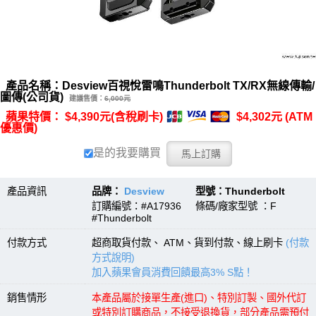
產品名稱：Desview百視悅雷鳴Thunderbolt TX/RX無線傳輸/
圖傳(公司貨)
建議售價：
6,000元
蘋果特價： $4,390元(含稅刷卡)
$4,302元 (ATM
優惠價)
是的我要購買
產品資訊
品牌：
Desview
型號：Thunderbolt
訂購編號：#A17936 條碼/廠家型號 ：F
#Thunderbolt
付款方式
超商取貨付款、 ATM、貨到付款、線上刷卡
(付款
方式說明)
加入蘋果會員消費回饋最高3% S點！
銷售情形
本產品屬於接單生產(進口)、特別訂製、國外代訂
或特別訂購商品，不接受退換貨，部分產品需預付