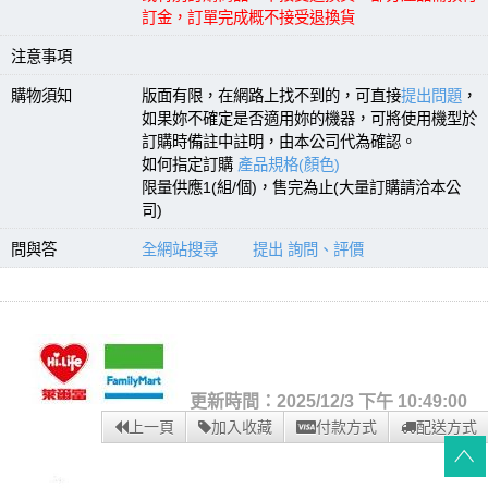
訂金，訂單完成概不接受退換貨
注意事項
購物須知
版面有限，在網路上找不到的，可直接
提出問題
，
如果妳不確定是否適用妳的機器，可將使用機型於
訂購時備註中註明，由本公司代為確認。
如何指定訂購
產品規格(顏色)
限量供應1(組/個)，售完為止(大量訂購請洽本公
司)
問與答
全網站搜尋
提出 詢問、評價
更新時間：2025/12/3 下午 10:49:00
上一頁
加入收藏
付款方式
配送方式