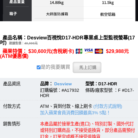
產品名稱：Desview百視悅D17-HDR專業桌上型監視螢幕(17
吋)
建議售價：
40,000元
蘋果特價： $30,600元(含稅刷卡)
$29,988元
(ATM優惠價)
是的我要購買
產品資訊
品牌：
Desview
型號：D17-HDR
訂購編號：#A17932 條碼/廠家型號 ：F #D17-
HDR
付款方式
ATM、貨到付款、線上刷卡
(付款方式說明)
加入蘋果會員消費回饋最高3% S點！
銷售情形
本產品屬於接單生產(進口)、特別訂製、國外代訂
或特別訂購商品，不接受退換貨，部分產品需預付
訂金，訂單完成概不接受退換貨