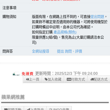
注意事項
購物須知
版面有限，在網路上找不到的，可直接
提出問題
，
如果妳不確定是否適用妳的機器，可將使用機型於
訂購時備註中註明，由本公司代為確認。
如何指定訂購
產品規格(顏色)
限量供應1(組/個)，售完為止(大量訂購請洽本公
司)
問與答
全網站搜尋
提出 詢問、評價
更新時間：2025/12/3 下午 09:24:00
上一頁
加入收藏
付款方式
配送方式
蘋果網推薦
促銷活動
上市新品
LINGO品牌