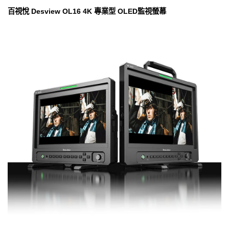
百視悅 Desview OL16 4K 專業型 OLED監視螢幕