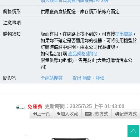
加入蘋果會員消費回饋最高3% S點！
銷售情形
供應廠商直接配送，庫存情形依廠商而定
注意事項
購物須知
版面有限，在網路上找不到的，可直接
提出問題
，
如果妳不確定是否適用妳的機器，可將使用機型於
訂購時備註中註明，由本公司代為確認。
如何指定訂購
產品規格(顏色)
限量供應1(組/個)，售完為止(大量訂購請洽本公
司)
問與答
全網站搜尋
提出 詢問、評價
更新時間：2025/7/25 上午 01:43:00
上一頁
加入收藏
付款方式
配送方式