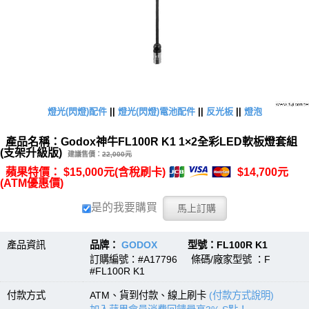
燈光(閃燈)配件
||
燈光(閃燈)電池配件
||
反光板
||
燈泡
產品名稱：Godox神牛FL100R K1 1×2全彩LED軟板燈套組
(支架升級版)
建議售價：
22,000元
蘋果特價： $15,000元(含稅刷卡)
$14,700元
(ATM優惠價)
是的我要購買
產品資訊
品牌：
GODOX
型號：FL100R K1
訂購編號：#A17796 條碼/廠家型號 ：F
#FL100R K1
付款方式
ATM、貨到付款、線上刷卡
(付款方式說明)