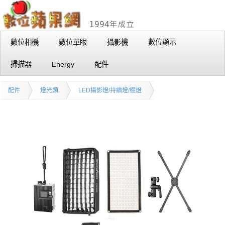
數位相機
數位單眼
攝影機
數位顯示
掃描器
Energy
配件
配件
燈光類
LED攝影燈/持續燈/棚燈