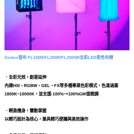
Godox發布 FL100R/FL200R/FL200SR全彩LED柔性布燈
．全彩光效，創意延伸
內建HSI、RGBW、GEL、FX等多種專業色彩模式，色溫涵蓋
1800K~10000K，並支援-100%~+100%GM值微調
．輕盈機身，靈動掌握
以輕巧設計為核心，兼具輕巧便攜與高效操作