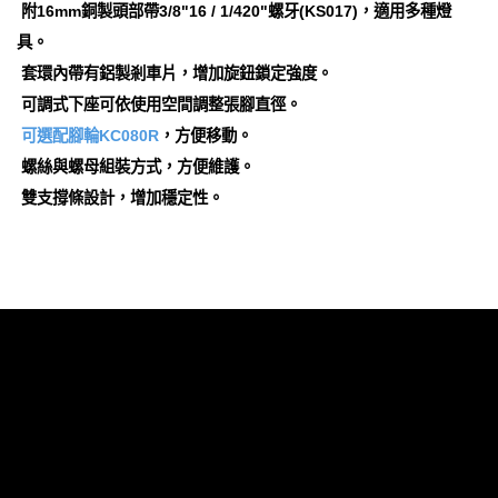
附16mm銅製頭部帶3/8"16 / 1/420"螺牙(KS017)，適用多種燈
具。
套環內帶有鋁製剎車片，增加旋鈕鎖定強度。
可調式下座可依使用空間調整張腳直徑。
可選配腳輪KC080R
，方便移動。
螺絲與螺母組裝方式，方便維護。
雙支撐條設計，增加穩定性。