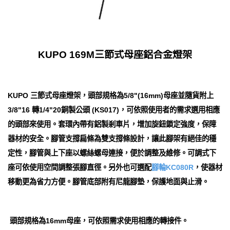
KUPO 169M三節式母座鋁合金燈架
KUPO 三節式母座燈架，頭部規格為5/8"(16mm)母座並隨貨附上
3/8"16 轉1/4"20銅製公頭 (KS017)，可依照使用者的需求選用相應
的頭部來使用。套環內帶有鋁製剎車片，增加旋鈕鎖定強度，保障
器材的安全。腳管支撐扁條為雙支撐條設計，讓此腳架有絕佳的穩
定性，腳管與上下座以螺絲螺母連接，便於調整及維修。可調式下
座可依使用空間調整張腳直徑。另外也可選配
腳輪KC080R
，使器材
移動更為省力方便。腳管底部附有尼龍腳墊，保護地面與止滑。
頭部規格為16mm母座，可依照需求使用相應的轉接件。