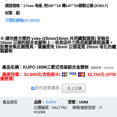
頭部規格：17mm 母座, 附3/8""16 轉1/4""20銅製公頭 (KS017)
材質：鋁
可選配腳輪(KC080R)
※ 請勿將大燈的 yoke (28mm/16mm 共用鐵製頭部) 安裝在
16mm 公頭的鋁合金腳架上，容易因外力造成鋁腳頭部損壞。
如需安裝此類燈具，建議使用 16mm 公頭或是 28mm 母孔的鐵
製腳架
產品名稱：KUPO 169M三節式母座鋁合金燈架
建議售價：
4,000元
蘋果特價： $2,800元(含稅刷卡)
$2,744元 (ATM
優惠價)
是的我要購買
產品資訊
品牌：
KUPO
型號：169M
訂購編號：#A17781 條碼/廠家型號 ：F
#169M