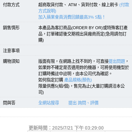
付款方式
超商取貨付款、 ATM、貨到付款、線上刷卡
(付款
方式說明)
加入蘋果會員消費回饋最高3% S點！
銷售情形
本產品為客訂商品(ORDER BY OR)或特殊客訂產
品，訂單確認後交期視出貨廠商而定(急用請勿訂
購)
注意事項
購物須知
版面有限，在網路上找不到的，可直接
提出問題
，
如果妳不確定是否適用妳的機器，可將使用機型於
訂購時備註中註明，由本公司代為確認。
如何指定訂購
產品規格(顏色)
限量供應5(組/個)，售完為止(大量訂購請洽本公
司)
問與答
全網站搜尋
提出 詢問、評價
更新時間：2025/7/21 下午 03:29:00