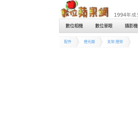
數位相機
數位單眼
攝影機
配件
燈光類
支架.燈架