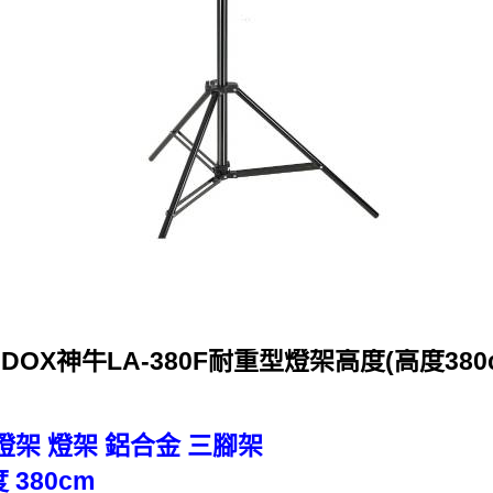
DOX神牛LA-380F耐重型燈架高度(高度380
棚燈架 燈架 鋁合金 三腳架
 380cm