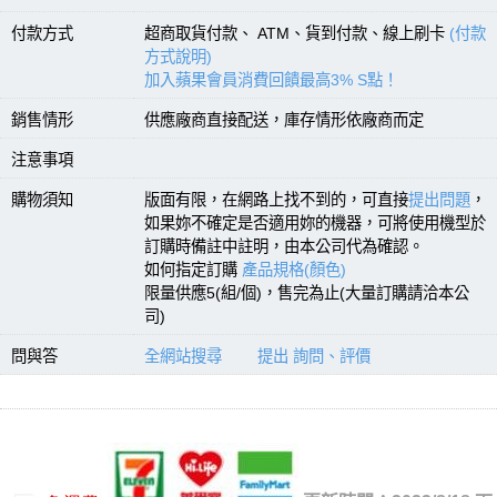
付款方式
超商取貨付款、 ATM、貨到付款、線上刷卡
(付款
方式說明)
加入蘋果會員消費回饋最高3% S點！
銷售情形
供應廠商直接配送，庫存情形依廠商而定
注意事項
購物須知
版面有限，在網路上找不到的，可直接
提出問題
，
如果妳不確定是否適用妳的機器，可將使用機型於
訂購時備註中註明，由本公司代為確認。
如何指定訂購
產品規格(顏色)
限量供應5(組/個)，售完為止(大量訂購請洽本公
司)
問與答
全網站搜尋
提出 詢問、評價