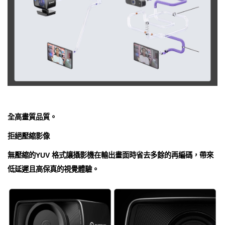
全高畫質品質。
拒絕壓縮影像
無壓縮的YUV 格式讓攝影機在輸出畫面時省去多餘的再編碼，帶來
低延遲且高保真的視覺體驗。