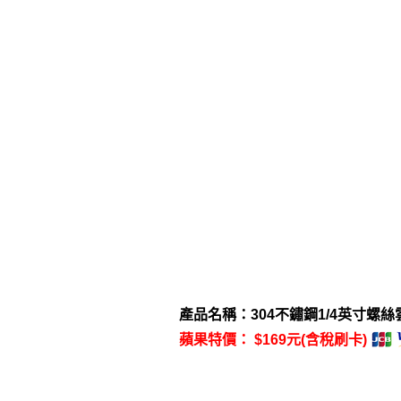
產品名稱：304不鏽鋼1/4英寸螺絲
蘋果特價： $169元(含稅刷卡)