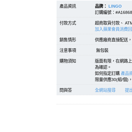
產品資訊
品牌：
LINGO
型號
訂購編號：#A16868
付款方式
超商取貨付款、 A
加入蘋果會員消費回
銷售情形
供應廠商直接配送，
注意事項
無包裝
購物須知
版面有限，在網路上
為確認。
如何指定訂購
產品規
限量供應30(組/個
問與答
全網站搜尋
提