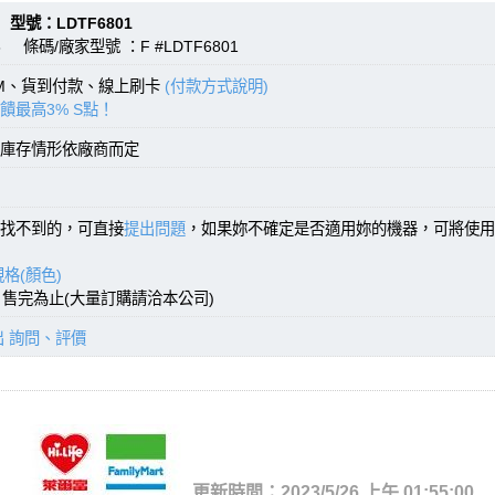
：LDTF6801
 條碼/廠家型號 ：F #LDTF6801
TM、貨到付款、線上刷卡
(付款方式說明)
饋最高3% S點！
庫存情形依廠商而定
找不到的，可直接
提出問題
，如果妳不確定是否適用妳的機器，可將使用
格(顏色)
)，售完為止(大量訂購請洽本公司)
出 詢問、評價
更新時間：2023/5/26 上午 01:55:00