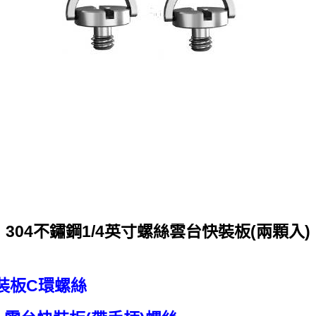
304不鏽鋼1/4英寸螺絲雲台快裝板(兩顆入)
裝板C環螺絲