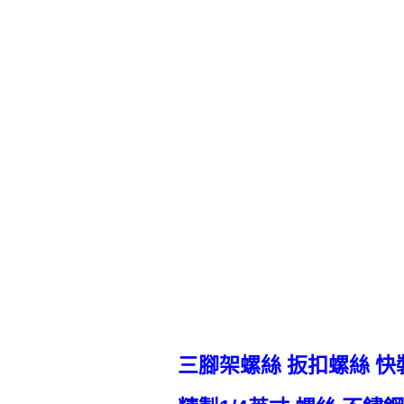
三腳架螺絲 扳扣螺絲 快