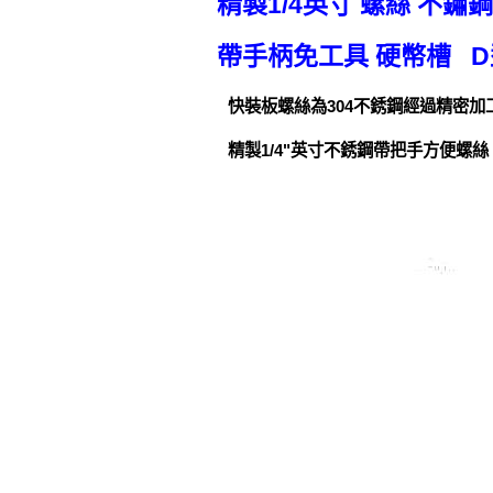
精製1/4英寸 螺絲 不鏽
帶手柄免工具 硬幣槽 D
快裝板螺絲為304不銹鋼經過精密加
精製1/4"英寸不銹鋼帶把手方便螺