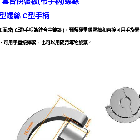
鋼 雲台快裝板(帶手柄)螺絲
型螺絲 C型手柄
工而成( C環/手柄為鋅合金鍍鎳 )，預留硬幣鎖緊槽和直接可用手
絲，可用手直接擰緊，也可以用硬幣等物旋緊。