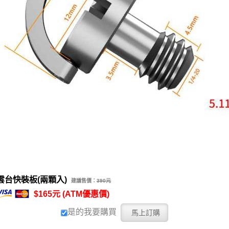
雲台快裝板(兩顆入)
建議售價：
390元
$165元 (ATM優惠價)
是的我要購買