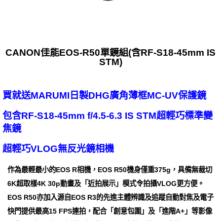
CANON佳能EOS-R50單鏡組(含RF-S18-45mm IS
STM)
買就送MARUMI日製DHG廣角薄框MC-UV保護鏡
包含RF-S18-45mm f/4.5-6.3 IS STM超輕巧標準變
焦鏡
超輕巧VLOG無反光鏡相機
作為最輕最小的EOS R相機，EOS R50機身僅重375g，具備無裁切
6K超取樣4K 30p動畫及「近拍展示」模式令拍攝VLOG更方便。
EOS R50亦加入源自EOS R3的先進主體辨識及追蹤自動對焦及電子
快門提供最高15 FPS連拍，配合「創意包圍」及「進階A+」等影像