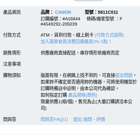
產品資訊
品牌：
CANON
型號：5811C011
訂購編號：#A16844 條碼/廠家型號 ：F
#4549292-205039
付款方式
ATM、貨到付款、線上刷卡
(付款方式說明)
加入蘋果會員消費回饋最高3% S點！
銷售情形
供應廠商直接配送，庫存情形依廠商而定
注意事項
購物須知
版面有限，在網路上找不到的，可直接
提出問題
，
如果妳不確定是否適用妳的機器，可將使用機型於
訂購時備註中註明，由本公司代為確認。
如何指定訂購
產品規格(顏色)
限量供應1(組/個)，售完為止(大量訂購請洽本公
司)
問與答
問與答FAQ(1)
提出 詢問、評價